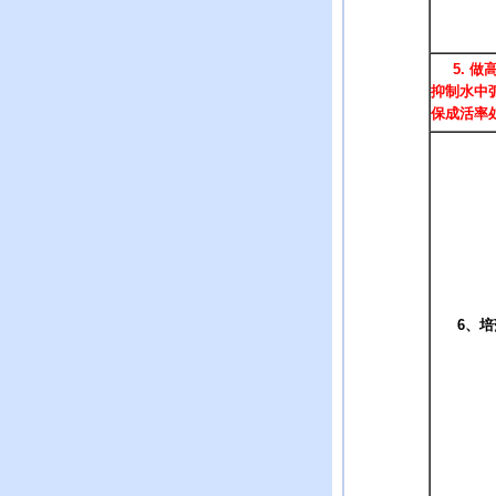
5.
做
抑制水中
保成活率
6
、培