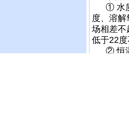
① 水质
度、溶解
场相差不
低于22
② 恒温
右，待苗
进苗袋里
防应激；
③ 试成
天以上，
规范操作
淡化虾苗