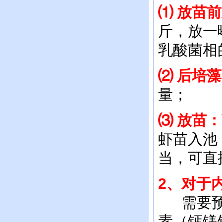
⑴ 放苗
斤，放一
乳酸菌相
⑵
后培藻
量；
⑶
放苗：
虾苗入池
当，可直
2
、对于
需要预先
素（钙镁