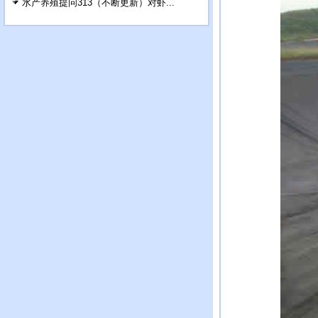
水产养殖提问313（不断更新）对虾...