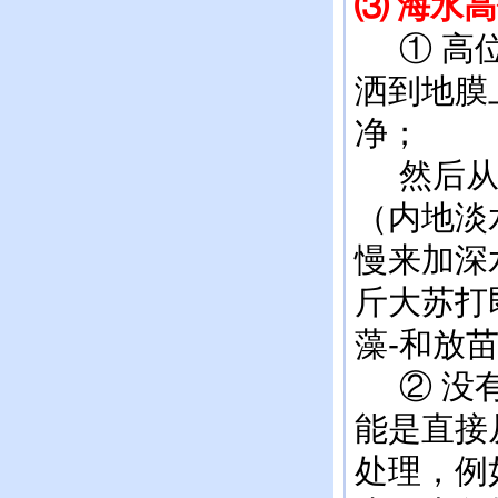
⑶ 海水
高
① 高位
洒到地膜
净；
然后从蓄
（内地淡
慢来加深
斤大苏打
藻-和放
② 没有
能是直接
处理，例