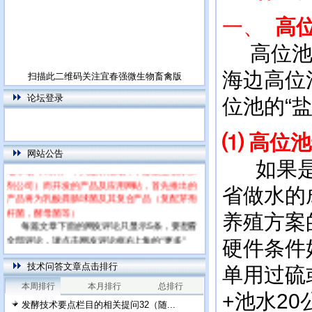
一、
高
高位池主
海边高位
扫描此二维码关注宜春强微生物畜禽版
论坛登录
位池的“盐
⑴
高位池
本网站为饲用乳酸菌特别网站，专门针对高
网站公告
如果
端市场（饲料厂，大型养殖场，下游微生物添加
剂公司）而开发的产品及应用网站，首先推出的
省做水的
产品将为乳酸粪肠球菌及其复合产品（复配芽孢
杆菌，酵母菌等）
养殖方案
每篇文章下面的网友评论只显示5条，要想看
全部评论，请点击网友评论框右上角的“更多”
硬件条件
技术问答文章点击排行
单用过硫
本周排行
本月排行
总排行
+池水20
发酵技术要点栏目的相关提问32（随...