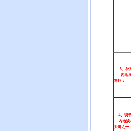
3
、补
内地淡
养虾；
4
、调节
内地淡水
关键之一