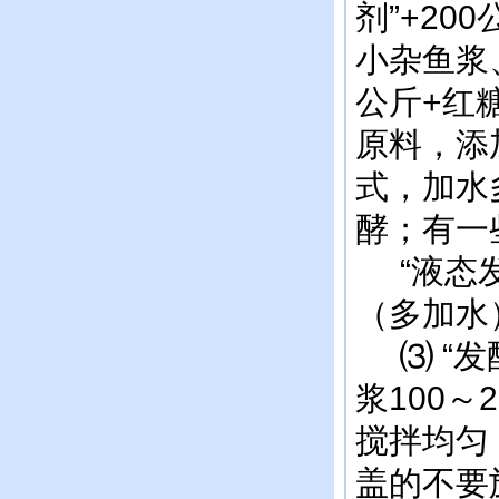
剂”+2
小杂鱼浆
公斤+红
原料，添
式，加水
酵；有一
“液态发
（多加水
⑶ “发
浆100～
搅拌均匀
盖的不要