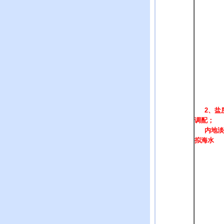
2
、盐
调配；
内地淡
拟海水