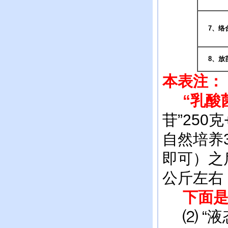
7、络
8
、放
本表注：
“乳酸菌
苷”250
自然培养
即可）之
公斤左右
下面是“
⑵ “液