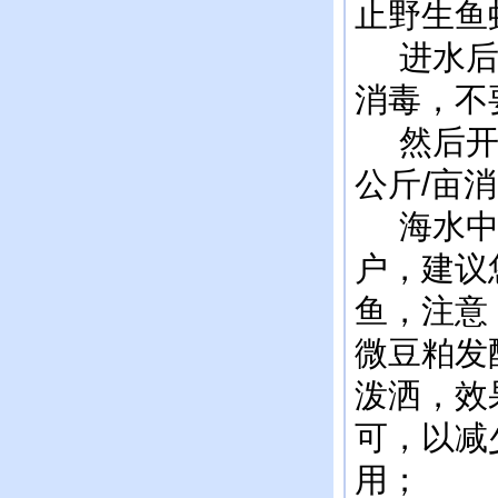
止野生鱼
进水后，
消毒，不
然后开动
公斤/亩
海水中杂
户，建议
鱼，注意
微豆粕发
泼洒，效
可，以减
用；