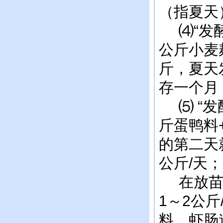
（指夏天
⑷“发酵
公斤小麦
斤，夏天
存一个月
⑸ “发酵
斤蛋鸭料+
的第二天
公斤/天；
在放苗后
1～2公
料，虾肠