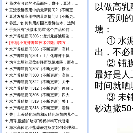
我这有收购的次品面粉，饼干，豆渣，...
以做高乳
豆渣发酵应用中的最新提问2（不断更...
否则的话
豆渣发酵应用中的最新提问8（不断更...
养殖户如何利用好固态发酵技术、达到...
塘：
手头只有“强微水灵翠”这个产品如何...
水产养殖提问306：澳洲龙虾池塘边...
① 水泥
[推荐]小龙虾养殖技术强微用菌方...
水产养殖提问336（不断更新）高耗...
出，不必
水产养殖提问301：工厂化养虾中氨...
② 铺膜
为何土塘的亚盐好降而氨氮难降，而有...
水产养殖提问307（不断更新）按照...
最好是人
水产养殖提问300（不断更新）高位...
水产养殖提问322（不断更新）关于...
时间就晒
水产养殖提问312（不断更新）再聊...
③ 未铺
水产养殖提问303（不断更新）四大...
水产养殖提问319（不断更新）关于...
砂边撒5
水产养殖提问318（不断更新）发酵...
关于土著硝化细菌和反硝化细菌的几个...
用“乳酸菌扩培液”餐餐拌料可代替定...
海水高位池亚盐爆表超标要如何处理和...