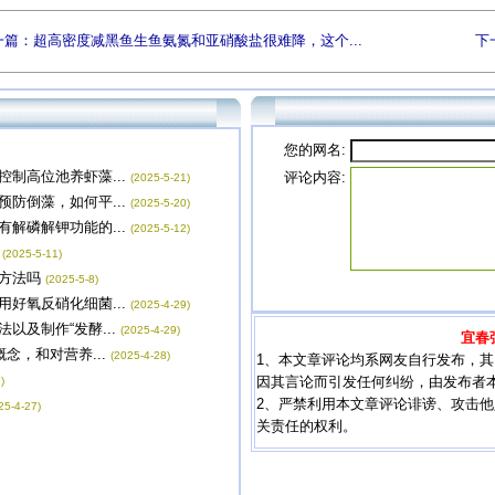
一篇：超高密度减黑鱼生鱼氨氮和亚硝酸盐很难降，这个...
下
您的网名:
制高位池养虾藻...
评论内容:
(2025-5-21)
防倒藻，如何平...
(2025-5-20)
解磷解钾功能的...
(2025-5-12)
(2025-5-11)
方法吗
(2025-5-8)
好氧反硝化细菌...
(2025-4-29)
及制作“发酵...
(2025-4-29)
宜春
念，和对营养...
(2025-4-28)
1、本文章评论均系网友自行发布，
因其言论而引发任何纠纷，由发布者
)
2、严禁利用本文章评论诽谤、攻击
25-4-27)
关责任的权利。