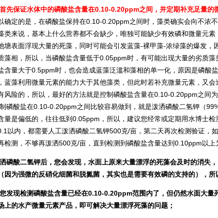
首先保证水体中的磷酸盐含量在0.10-0.20ppm之间，并定期补充足量的
定的是，在磷酸盐保持在0.10-0.20ppm之间时，藻类确实会向不
藻类来说，基本上什么营养都不会缺少，唯独可能缺少有效磷和微量元素，但
池塘表面浮现大量的死藻，同时可能会引发蓝藻-裸甲藻-浓绿藻的爆发，
质藻相，所以，当磷酸盐含量低于0.05ppm时，有可能出现大量的劣质
盐含量大于0.5ppm时，也会造成蓝藻泛滥和藻相的单一化，原因是磷
，蓝藻利用微量元素的能力大于其他藻类，但此时若补充微量元素，又会
有风险的，所以，最好的方法就是控制磷酸盐含量在0.10-0.20ppm之间
酸盐在0.10-0.20ppm之间比较容易做到，就是泼洒磷酸二氢钾（
含量是偏低的，往往低到0.05ppm，所以，建议您经常或定期用水博士
0.1以内，都需要人工泼洒磷酸二氢钾500克/亩，第二天再次检测验证，
再检测，不够再泼洒500克/亩，直到检测到磷酸盐含量达到0.10ppm以上
酸二氢钾后，您会发现，水面上原来大量漂浮的死藻会及时的消失，当
（因为强微的反硝化细菌和脱氮菌，其实也是需要有效磷的支持的），所
现检测磷酸盐含量已经在0.10-0.20ppm范围内了，但仍然水面大量
场上的水产微量元素产品，即可解决大量漂浮死藻的问题；