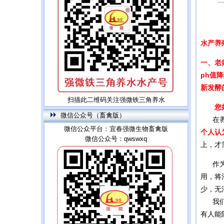
水产养
一、老
ph值
新发酵
扫描此二维码关注强微铁三角养水
您
微信公众号（畜禽版）
在养虾
微信公众平台：宜春强微生物畜禽版
个人认
微信公众号：qwswxq
上，才
作为养
用，将
少，无
我们希
有人能