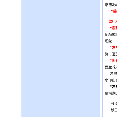
培养3
“
⑵
“
“发
萄糖或
现象；
“发
酵，夏
“固
西兰花
发酵配
水印出
“发酵
殖前期
强微
铁三