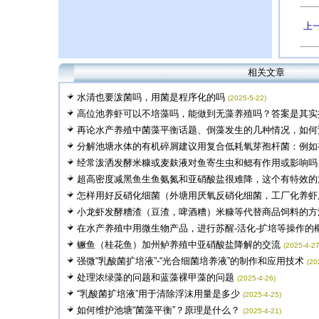
上
相关文章
水清也要泼菌吗，用菌是程序化的吗
(2025-5-22)
高位池养虾可以不培藻吗，能做到无藻养殖吗？答案是其实控
再论水产养殖中菌藻平衡话题、倒藻发生的几种情况，如何预
分解池塘水体的有机碎屑建议用复合低耗氧芽孢杆菌：例如有
经常泼洒发酵米糠或麦麸液对鱼寄生虫和鳃有作用或影响吗
超高密度减黑鱼生鱼氨氮和亚硝酸盐很难降，这个有特效的
怎样用好反硝化细菌（外塘用厌氧反硝化细菌，工厂化养虾用
小龙虾发酵糟渣（豆渣，啤酒糟）米糠等代替商品饲料的方法以
在水产养殖中用微生物产品，进行苏醒-活化-扩培等操作的概
鳜鱼（桂花鱼）加州鲈养殖中亚硝酸盐降解的交流
(2025-4-27
强微“乳酸菌扩培液”-“光合细菌培养液”的制作和应用技术
(20
处理浓绿藻的问题和蓝藻裸甲藻的问题
(2025-4-26)
“乳酸菌扩培液”用于清除浮沫用量是多少
(2025-4-25)
如何维护池塘“菌藻平衡”？原理是什么？
(2025-4-21)