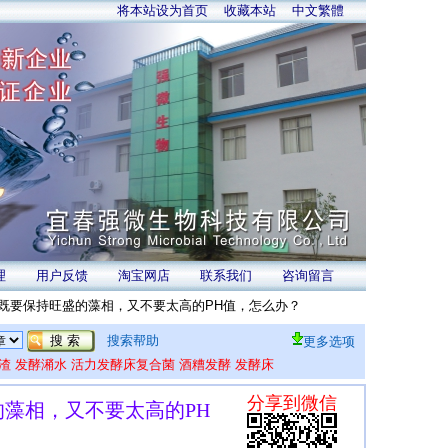
将本站设为首页
收藏本站
中文繁體
理
用户反馈
淘宝网店
联系我们
咨询留言
既要保持旺盛的藻相，又不要太高的PH值，怎么办？
搜索帮助
更多选项
渣
发酵潲水
活力发酵床复合菌
酒糟发酵
发酵床
藻相，又不要太高的PH