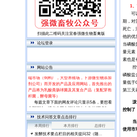
1、
可以确
期，对
死亡，
扫描此二维码关注宜春强微生物畜禽版
他的优
论坛登录
当磷酸
量元素
素也是
控制磷
网站公告
本网站为饲用乳酸菌特别网站，专门针对高
端市场（饲料厂，大型养殖场，下游微生物添加
磷酸盐
剂公司）而开发的产品及应用网站，首先推出的
量低于
产品将为乳酸粪肠球菌及其复合产品（复配芽孢
第三天
杆菌，酵母菌等）
每篇文章下面的网友评论只显示5条，要想看
泼洒磷
全部评论，请点击网友评论框右上角的“更多”
控制了
技术问答文章点击排行
当您发
本周排行
本月排行
总排行
使用市
发酵技术要点栏目的相关提问32（随...