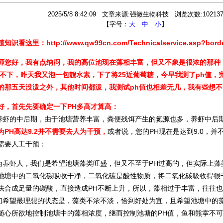
2025/5/8 8:42:09 文章来源:强微生物科技 浏览次数:10213
【字号：
大
中
小
】
殖知识看这里：
http://www.qw99cn.com/Technicalservice.asp?bord
师您好，我有点纳闷，我的高位池现在藻相丰富，但又不象是很浓的那种，
降不下，昨天我又泡一包靓水素，下了将25近葡萄糖，今早我测了ph值
的那五天没泼之外，其他时间都泼，我测试ph值也相差无几，我有些想
好，首先先要确定一下PH多高才算高：
的中后期，由于池塘营养丰富，粪便残饵产生的氮源也多，养虾中后期
为PH高达9.2并不需要去人为干预，
或者说，您的PH现在是达到9.0，并
需要人工干预；
虾人，我们是希望池塘藻类旺盛，但又不至于PH过高的，但实际上藻
池塘中的二氧化碳吸收干净，二氧化碳是酸性物质，将二氧化碳吸收得很干净的话
法合成足量的碳酸，直接造成PH不断上升，所以，藻相过于丰富，往往也
望最理想的状态是，藻类不浓不淡，恰到好处为宜，且希望池塘中的藻
随心所欲地控制池塘中的藻相浓度，继而控制池塘的PH值，鱼和熊掌不