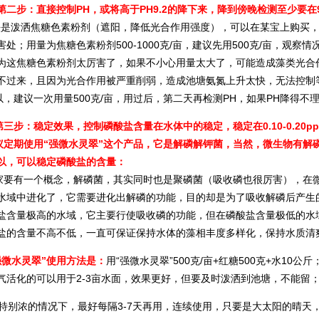
二步：直接控制PH，或将高于PH9.2的降下来，降到傍晚检测至少要在9
泼洒焦糖色素粉剂（遮阳，降低光合作用强度），可以在某宝上购买，
害处；用量为焦糖色素粉剂500-1000克/亩，建议先用500克/亩，观察
为这焦糖色素粉剂太厉害了，如果不小心用量太大了，可能造成藻类光合作
不过来，且因为光合作用被严重削弱，造成池塘氨氮上升太快，无法控制
建议一次用量500克/亩，用过后，第二天再检测PH，如果PH降得不理
三步：稳定效果，控制磷酸盐含量在水体中的稳定，稳定在0.10-0.20p
定期使用“强微水灵翠”这个产品，它是解磷解钾菌，当然，微生物有解
以，可以稳定磷酸盐的含量：
有一个概念，解磷菌，其实同时也是聚磷菌（吸收磷也很厉害），在微
水域中进化了，它需要进化出解磷的功能，目的却是为了吸收解磷后产生
盐含量极高的水域，它主要行使吸收磷的功能，但在磷酸盐含量极低的水
盐的含量不高不低，一直可保证保持水体的藻相丰度多样化，保持水质清
强微水灵翠”使用方法是：
用“强微水灵翠”500克/亩+红糖500克+水10
气活化的可以用于2-3亩水面，效果更好，但要及时泼洒到池塘，不能留
别浓的情况下，最好每隔3-7天再用，连续使用，只要是大太阳的晴天