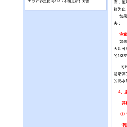
水产养殖提问313（不断更新）对虾...
高，但
虾为止
如果遇
去；
注意事
如果嫌
天即可
的1/3
同时，
是培藻
的肥水
4、坚
其精髓
⑴
“
乳