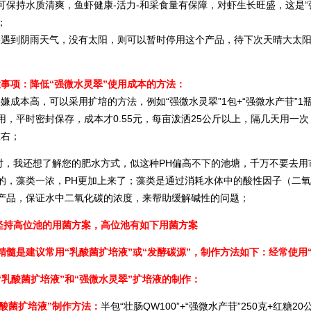
可保持水质清爽，鱼虾健康-活力-和采食量有保障，对虾生长旺盛，这是“
；
到阴雨天气，没有太阳，则可以暂时停用这个产品，待下次天晴大太阳
项：降低“强微水灵翠”使用成本的方法：
成本高，可以采用扩培的方法，例如“强微水灵翠”1包+“强微水产苷”1瓶+
用，平时密封保存，成本才0.55元，每亩泼洒25公斤以上，隔几天用一
左右；
我还想了解您的肥水方式，似这种PH偏高不下的池塘，千万不要去用
的，藻类一浓，PH更加上来了；藻类是通过消耗水体中的酸性因子（二氧
产品，保证水中二氧化碳的浓度，来帮助缓解碱性的问题；
持高位池的用菌方案，高位池有如下用菌方案
是建议常用“乳酸菌扩培液”或“发酵碳源”，制作方法如下：经常使用“
“乳酸菌扩培液”和“强微水灵翠”扩培液的制作：
酸菌扩培液”制作方法：
半包“壮肠QW100”+“强微水产苷”250克+红糖