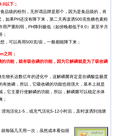
.0以下；
食品级的粉剂，无所谓品牌是那个，因为是食品级的，肯
情况，如果PH还没有降下来，第二天再泼洒500克焦糖色素粉
用严重削弱，PH降到极低（如傍晚都低于8.0）甚至半月
等；
想，可以再用500克/亩，一般都能降下来；
pm之间；
磷的功能，就有吸收磷的功能，因为它解磷就是为了吸收磷
生物长达数亿年的进化中，这解磷菌肯定是在磷酸盐极度
的有效磷，所以，它吸收磷的功能也很强大，基本上就是
域，它主要行使解磷的功能，所以，解磷菌可以稳定水体
爽；
公斤；浸泡活化1-5，或充气活化5-12小时后，及时泼洒到池塘
；
，就每隔几天用一次，虽然成本看似很