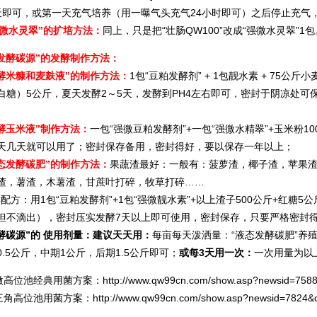
天即可，或第一天充气培养（用一曝气头充气24小时即可）之后停止充气，密
强微水灵翠”的扩培方法：
同上，只是把“壮肠QW100”改成“强微水灵翠”1包
发酵碳源”的发酵制作方法：
酵米糠和麦麸液”的制作方法：
1包“豆粕发酵剂” + 1包靓水素 + 75公
白糖）5公斤，夏天发酵2～5天，发酵到PH4左右即可，密封于阴凉处
酵玉米液”制作方法：
一包“强微豆粕发酵剂”+一包“强微水精翠”+玉米粉1
天几天就可以用了；密封保存备用，密封得好，要以保存一年以上；
态发酵碳肥”的制作方法：
果蔬渣最好：一般有：菠萝渣，椰子渣，苹果
渣，薯渣，木薯渣，甘蔗叶打碎，牧草打碎……
方：用1包“豆粕发酵剂”+1包“强微靓水素”+以上渣子500公斤+红糖5
但不滴出），密封压实发酵7天以上即可使用，密封保存，只要严格密封
碳源”的 使用剂量：
建议天天用：
每亩每天泼洒量：“液态发酵碳肥”养殖
0.5公斤，中期1公斤，后期1.5公斤即可；
或每3天用一次：
一次用量为以
高位池经典用菌方案：
http://www.qw99cn.com/show.asp?newsid=758
角高位池用菌方案：
http://www.qw99cn.com/show.asp?newsid=7824&