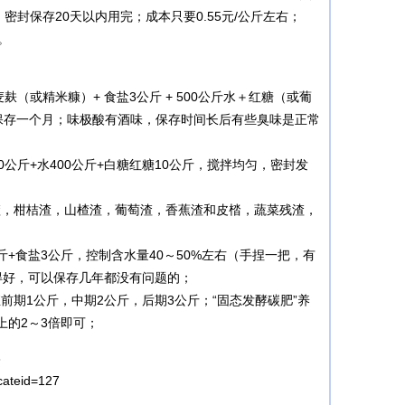
封保存20天以内用完；成本只要0.55元/公斤左右；
。
斤小麦麸（或精米糠）+ 食盐3公斤 + 500公斤水＋红糖（或葡
可保存一个月；味极酸有酒味，保存时间长后有些臭味是正常
00公斤+水400公斤+白糖红糖10公斤，搅拌均匀，密封发
渣，柑桔渣，山楂渣，葡萄渣，香蕉渣和皮㭼，蔬菜残渣，
公斤+食盐3公斤，控制含水量40～50%左右（手捏一把，有
得好，可以保存几年都没有问题的；
前期1公斤，中期2公斤，后期3公斤；“固态发酵碳肥”养
上的2～3倍即可；
8
cateid=127