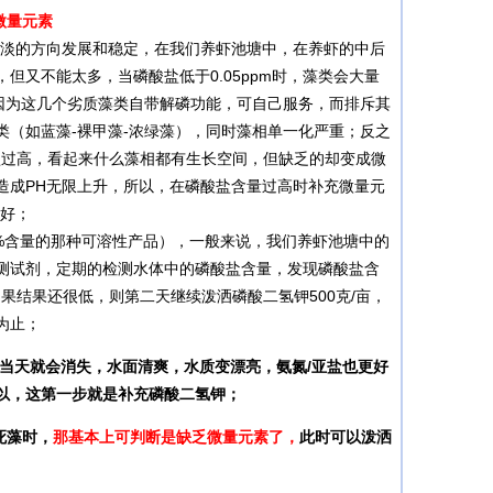
微量元素
浓不淡的方向发展和稳定，在我们养虾池塘中，在养虾的中后
又不能太多，当磷酸盐低于0.05ppm时，藻类会大量
因为这几个劣质藻类自带解磷功能，可自己服务，而排斥其
藻类（如蓝藻-裸甲藻-浓绿藻），同时藻相单一化严重；反之
酸盐过高，看起来什么藻相都有生长空间，但缺乏的却变成微
造成PH无限上升，所以，在磷酸盐含量过高时补充微量元
为好；
99%含量的那种可溶性产品），一般来说，我们养虾池塘中的
检测试剂，定期的检测水体中的磷酸盐含量，发现磷酸盐含
如果结果还很低，则第二天继续泼洒磷酸二氢钾500克/亩，
为止；
天就会消失，水面清爽，水质变漂亮，氨氮/亚盐也更好
以，这第一步就是补充磷酸二氢钾；
死藻时，
那基本上可判断是缺乏微量元素了，
此时可以泼洒