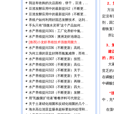
我这有收购的次品面粉，饼干，豆渣，...
2、第
豆渣发酵应用中的最新提问2（不断更...
方法是
豆渣发酵应用中的最新提问8（不断更...
定没有
养殖户如何利用好固态发酵技术、达到...
剂，因
手头只有“强微水灵翠”这个产品如何...
都恢复
水产养殖提问301：工厂化养虾中氨...
所以，
水产养殖提问306：澳洲龙虾池塘边...
[推荐]小龙虾养殖技术强微用菌方...
3、第
水产养殖提问336（不断更新）高耗...
建议
为何土塘的亚盐好降而氨氮难降，而有...
的，所
水产养殖提问307（不断更新）按照...
大家要
水产养殖提问300（不断更新）高位...
水产养殖提问322（不断更新）关于...
贫乏的
水产养殖提问319（不断更新）关于...
在磷酸
水产养殖提问312（不断更新）再聊...
中磷酸
水产养殖提问303（不断更新）四大...
水产养殖提问318（不断更新）发酵...
“
用“乳酸菌扩培液”餐餐拌料可代替定...
中，充
关于土著硝化细菌和反硝化细菌的几个...
海水高位池亚盐爆表超标要如何处理和...
在藻特