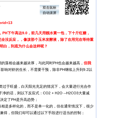
7
双击鼠标
自动滚屏
erid=13
PH下午高达9.0，前几天用靓水素一包，下十斤红糖，
，完全没反应，，像泼那个玉米发酵液，除了在用完在等待重
不明白，到底为什么会这样呢？
的藻相会越来越浓厚，与此同时PH也会越来越高，
但我
不影响对虾的生长，不需要干预，除非PH继续上升到9.2以
类过于旺盛，白天阳光充足的情况下，会大量进行光合作
，则以下反应式：CO2 + H2O --H2CO3大量减
决定了PH是升高趋势；
相是多样化的，而不是单一化的，但在通常情况下，很少
可兼得，但我们却可以通过以下手段进行适当的控制；