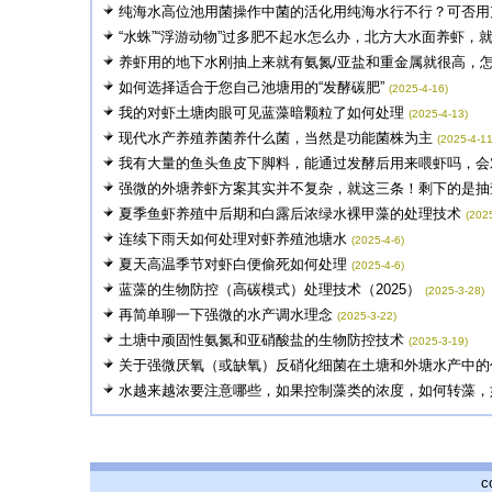
纯海水高位池用菌操作中菌的活化用纯海水行不行？可否用充
“水蛛”“浮游动物”过多肥不起水怎么办，北方大水面养虾，就简
养虾用的地下水刚抽上来就有氨氮/亚盐和重金属就很高，怎么
如何选择适合于您自己池塘用的“发酵碳肥”
(2025-4-16)
我的对虾土塘肉眼可见蓝藻暗颗粒了如何处理
(2025-4-13)
现代水产养殖养菌养什么菌，当然是功能菌株为主
(2025-4-11
我有大量的鱼头鱼皮下脚料，能通过发酵后用来喂虾吗，会对
强微的外塘养虾方案其实并不复杂，就这三条！剩下的是抽
夏季鱼虾养殖中后期和白露后浓绿水裸甲藻的处理技术
(2025
连续下雨天如何处理对虾养殖池塘水
(2025-4-6)
夏天高温季节对虾白便偷死如何处理
(2025-4-6)
蓝藻的生物防控（高碳模式）处理技术（2025）
(2025-3-28)
再简单聊一下强微的水产调水理念
(2025-3-22)
土塘中顽固性氨氮和亚硝酸盐的生物防控技术
(2025-3-19)
关于强微厌氧（或缺氧）反硝化细菌在土塘和外塘水产中的
水越来越浓要注意哪些，如果控制藻类的浓度，如何转藻，如何
c