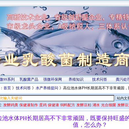
微99系列
乳酸菌产品
强微环保网
养殖知识
技术问答
粪污处
：
首页
》
技术问答
》
水产养殖提问
》高位池水体PH长期居高不下非常顽固，
:
发酵鸡粪
保健液制作
蛋鸡
保健液
饲料配方
发酵豆粕
潲水
光合细菌
发酵豆
位池水体PH长期居高不下非常顽固，既要保持旺盛的
值，怎么办？