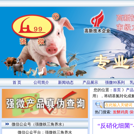
首 页
公司简介
新闻动态
产品展示
强微99系列
乳
您的位置：
首页
》
产品
用），将硝基氮转化成
热门搜索:
发酵鸡粪
保
微信公众号（强微铁三角养水）
“反硝化细菌
微信公众平台：强微铁三角养水