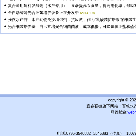
复合通用饲料发酵剂（水产专用）—显著提高采食量，提高消化率，帮助对虾
全自动智能光合细菌培养设备正在开发中
(2014-1-9)
强微水产苷—水产动物免疫增强剂，抗应激，作为“乳酸菌扩培液”的细菌生.
光合细菌培养基—自己扩培光合细菌菌液，成本低廉，可降氨氮亚盐和硫化氢
copyright © 
宜春强微旗下网站：畜牧水产
网管邮箱:
web
电话:0795-3546882 3546883（传真） 180