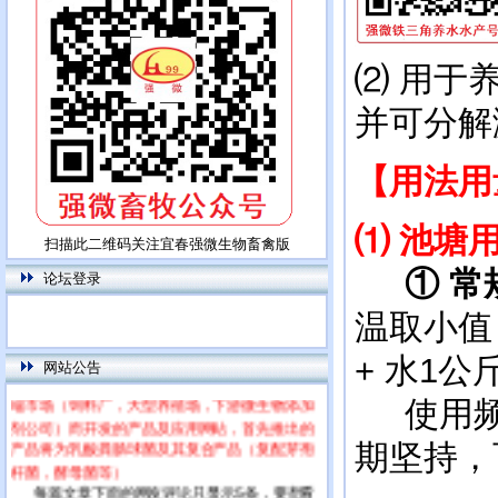
⑵ 用于
并可分解
【用法用
⑴
池塘用
扫描此二维码关注宜春强微生物畜禽版
① 常
论坛登录
温取小值
+ 水1
网站公告
本网站为饲用乳酸菌特别网站，专门针对高
端市场（饲料厂，大型养殖场，下游微生物添加
使用频率
剂公司）而开发的产品及应用网站，首先推出的
产品将为乳酸粪肠球菌及其复合产品（复配芽孢
期坚持，
杆菌，酵母菌等）
每篇文章下面的网友评论只显示5条，要想看