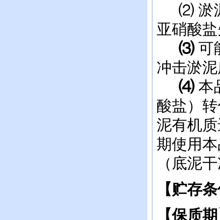
⑵ 淤泥
亚硝酸盐
⑶
可
冲击淤泥
⑷
本
酸盐）转
泥有机质
期使用本
（底泥干
【贮存条
【保质期