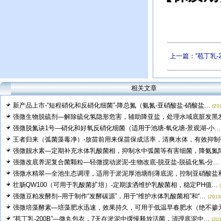
上一篇：“苞丁乳-2
相关文章
新产品上市-“短程硝化和反硝化细菌”-降总氮（氨氮-亚硝酸盐-硝酸盐...
(20
强微生物脱硫剂—解除硫化氢隐形危害，辅助降亚盐，处理水域底脏发黑发臭
强微脱氮诀1号—硝化和好氧反硝化细菌（适用于池塘-氧化塘-景观湖-小...
王者归来（弧菌藻毒净）-放苗前用来保苗保成活率，清爽水体，有效抑制弧.
强微靓水素—定期补充水体乳酸菌相，抑制水中弧菌等有害细菌，降氨氮降P
强微改底养泥复合菌颗粒—轻微搅动淤泥-生物改底-脱亚盐-脱硫化氢-分...
强微水精翠—全池生态调理，适用于淤泥厚池塘削薄底泥，控制亚硝酸盐和硝
壮肠QW100（可用于乳酸菌扩培）-定期泼洒维护乳酸菌相，稳定PH值...
强微豆粕发酵剂--用于制作“发酵碳源”，用于“维护水体乳酸菌相”和“...
(2019
强微培藻酵素—培藻肥水迅速，效果持久，可用于低温早春肥水（绝不掺无机
“苞丁乳-200B”—微丸包衣，7天在淤泥中缓慢释放活菌，清理底泥中...
(20