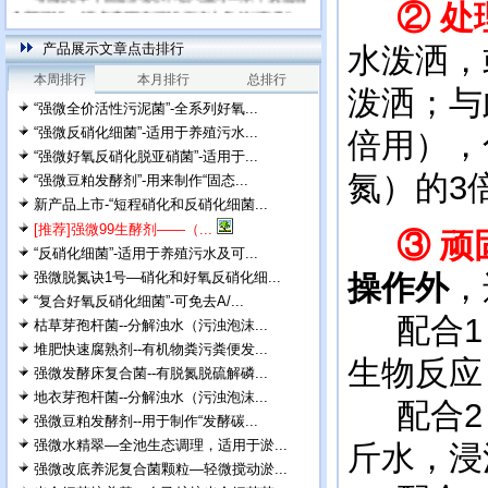
② 处
全部评论，请点击网友评论框右上角的“更多”
产品展示文章点击排行
水泼洒，
本周排行
本月排行
总排行
泼洒；与
“强微全价活性污泥菌”-全系列好氧...
“强微反硝化细菌”-适用于养殖污水...
倍用），
“强微好氧反硝化脱亚硝菌”-适用于...
氮）的3
“强微豆粕发酵剂”-用来制作“固态...
新产品上市-“短程硝化和反硝化细菌...
[推荐]强微99生酵剂——（...
③ 顽
“反硝化细菌”-适用于养殖污水及可...
强微脱氮诀1号—硝化和好氧反硝化细...
操作外
，
“复合好氧反硝化细菌”-可免去A/...
配合1：
枯草芽孢杆菌--分解浊水（污浊泡沫...
堆肥快速腐熟剂--有机物粪污粪便发...
生物反应
强微发酵床复合菌--有脱氮脱硫解磷...
地衣芽孢杆菌--分解浊水（污浊泡沫...
配合2：
强微豆粕发酵剂--用于制作“发酵碳...
强微水精翠—全池生态调理，适用于淤...
斤水，浸
强微改底养泥复合菌颗粒—轻微搅动淤...