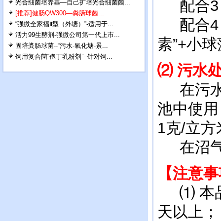
配合3
光合细菌培养基—自己扩培光合细菌菌...
[推荐]健肠QW300—粪肠球菌...
配合4：
“强微全家福Ⅱ型（外塘）”-适用于...
活力99生酵剂-强微公司第一代上市...
素”+小
固培粪肠球菌--“污水-氧化塘-景...
饲用复合菌“孢丁乳粉剂”--针对饲...
⑵ 污水
在污水
池中使用
1克/立方
在沼气罐
【注意事
⑴ 本品
天以上；