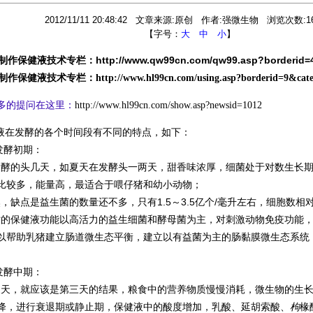
2012/11/11 20:48:42 文章来源:原创 作者:强微生物 浏览次数:16
【字号：
大
中
小
】
9制作保健液技术专栏：
http://www.qw99cn.com/qw99.asp?borderid=
9制作保健液技术专栏：
http://www.hl99cn.com/using.asp?borderid=9&cat
多的提问在这里：
http://www.hl99cn.com/show.asp?newsid=1012
在发酵的各个时间段有不同的特点，如下：
酵初期：
的头几天，如夏天在发酵头一两天，甜香味浓厚，细菌处于对数生长期
比较多，能量高，最适合于喂仔猪和幼小动物；
缺点是益生菌的数量还不多，只有1.5～3.5亿个/毫升左右，细胞数
保健液功能以高活力的益生细菌和酵母菌为主，对刺激动物免疫功能，
以帮助乳猪建立肠道微生态平衡，建立以有益菌为主的肠黏膜微生态系统
酵中期：
，就应该是第三天的结果，粮食中的营养物质慢慢消耗，微生物的生长
降，进行衰退期或静止期，保健液中的酸度增加，乳酸、延胡索酸、
枸
椽