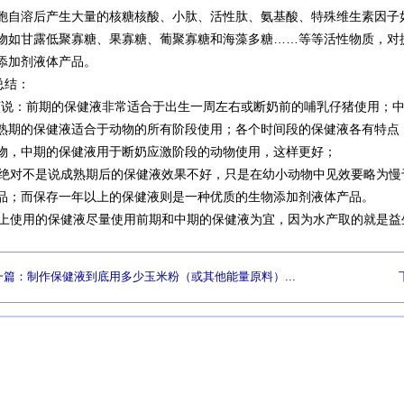
胞自溶后产生大量的核糖核酸、小肽、活性肽、氨基酸、特殊维生素因子如
物如甘露低聚寡糖、果寡糖、葡聚寡糖和海藻多糖……等等活性物质，对
添加剂液体产品。
总结：
：前期的保健液非常适合于出生一周左右或断奶前的哺乳仔猪使用；中
熟期的保健液适合于动物的所有阶段使用；各个时间段的保健液各有特点
物，中期的保健液用于断奶应激阶段的动物使用，这样更好；
对不是说成熟期后的保健液效果不好，只是在幼小动物中见效要略为慢
品；而保存一年以上的保健液则是一种优质的生物添加剂液体产品。
使用的保健液尽量使用前期和中期的保健液为宜，因为水产取的就是益
一篇：制作保健液到底用多少玉米粉（或其他能量原料）...