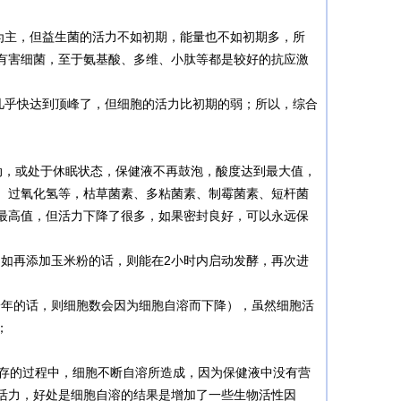
主，但益生菌的活力不如初期，能量也不如初期多，所
有害细菌，至于氨基酸、多维、小肽等都是较好的抗应激
几乎快达到顶峰了，但细胞的活力比初期的弱；所以，综合
，或处于休眠状态，保健液不再鼓泡，酸度达到最大值，
、过氧化氢等，枯草菌素、多粘菌素、制霉菌素、短杆菌
最高值，但活力下降了很多，如果密封良好，可以永远保
如再添加玉米粉的话，则能在2小时内启动发酵，再次进
年的话，则细胞数会因为细胞自溶而下降），虽然细胞活
；
保存的过程中，细胞不断自溶所造成，因为保健液中没有营
活力，好处是细胞自溶的结果是增加了一些生物活性因