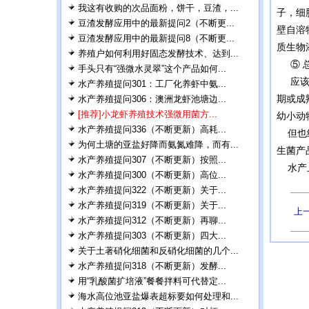
我这有收购的次品面粉，饼干，豆渣，...
子，细
豆渣发酵应用中的最新提问2（不断更...
壁自溶
豆渣发酵应用中的最新提问8（不断更...
质生物
养殖户如何利用好固态发酵技术、达到...
⑤ 
手头只有“强微水灵翠”这个产品如何...
应该说
水产养殖提问301：工厂化养虾中氨...
期或成
水产养殖提问306：澳洲龙虾池塘边...
[推荐]小龙虾养殖技术强微用菌方...
幼小动
水产养殖提问336（不断更新）高耗...
但也绝
为何土塘的亚盐好降而氨氮难降，而有...
生菌产
水产养殖提问307（不断更新）按照...
水产上
水产养殖提问300（不断更新）高位...
水产养殖提问322（不断更新）关于...
水产养殖提问319（不断更新）关于...
上
水产养殖提问312（不断更新）再聊...
水产养殖提问303（不断更新）四大...
关于土著硝化细菌和反硝化细菌的几个...
水产养殖提问318（不断更新）发酵...
用“乳酸菌扩培液”餐餐拌料可代替定...
海水高位池亚盐爆表超标要如何处理和...