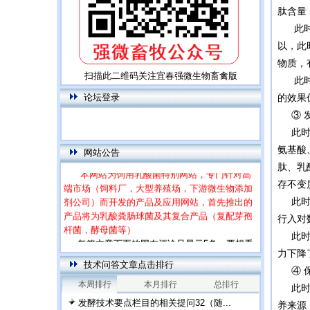
肽含量
此时的
以，此
物质，
扫描此二维码关注宜春强微生物畜禽版
此时虽
论坛登录
的效果
③ 发
此时的
氨基酸
网站公告
肽、乳
本网站为饲用乳酸菌特别网站，专门针对高
端市场（饲料厂，大型养殖场，下游微生物添加
存不变
剂公司）而开发的产品及应用网站，首先推出的
此时的
产品将为乳酸粪肠球菌及其复合产品（复配芽孢
行入对
杆菌，酵母菌等）
此时的
每篇文章下面的网友评论只显示5条，要想看
全部评论，请点击网友评论框右上角的“更多”
力下降
技术问答文章点击排行
④ 保
本周排行
本月排行
总排行
此时的
发酵技术要点栏目的相关提问32（随...
养来源