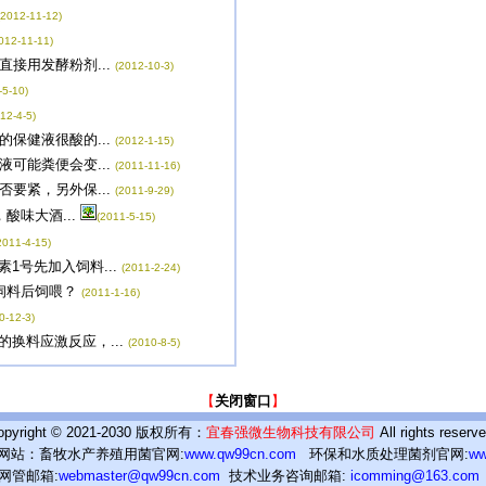
(2012-11-12)
012-11-11)
接用发酵粉剂...
(2012-10-3)
-5-10)
12-4-5)
保健液很酸的...
(2012-1-15)
可能粪便会变...
(2011-11-16)
要紧，另外保...
(2011-9-29)
味大酒...
(2011-5-15)
2011-4-15)
号先加入饲料...
(2011-2-24)
饲料后饲喂？
(2011-1-16)
0-12-3)
换料应激反应，...
(2010-8-5)
【
关闭窗口
】
opyright © 2021-2030 版权所有：
宜春强微生物科技有限公司
All rights reserve
网站：畜牧水产养殖用菌官网:
www.qw99cn.com
环保和水质处理菌剂官网:
ww
网管邮箱:
webmaster@qw99cn.com
技术业务咨询邮箱:
icomming@163.com