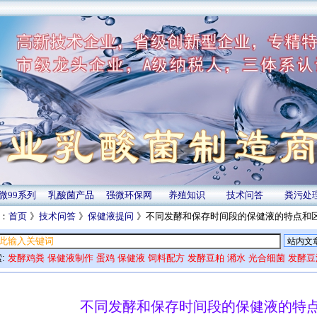
微99系列
乳酸菌产品
强微环保网
养殖知识
技术问答
粪污处
：
首页
》
技术问答
》
保健液提问
》不同发酵和保存时间段的保健液的特点和
:
发酵鸡粪
保健液制作
蛋鸡
保健液
饲料配方
发酵豆粕
潲水
光合细菌
发酵豆
不同发酵和保存时间段的保健液的特