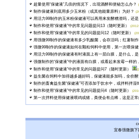
超量使用“保健液”几倍的情况下，出现酒醉和便秘怎么办？
制作保健液到底用多少玉米粉（或其他能量原料）为好？
(2
用活力99制作的玉米粉保健液可以再用来发酵糟渣吗，还是直
制作和使用“保健液”中的常见问题提问13（随时更新）
(2012
制作和使用“保健液”中的常见的问题提问12（随时更新）
(20
用强微99制作的保健液有多少乳酸菌，会存活吗；红薯制作的
强微99制作的保健液如何在颗粒饲料中使用，第一次喂保健液
用活力99制作的保健液有时液面上有一层白膜，是什么，是否
强微制作的“保健液”中的液面有白膜，或看起来发霉一样的，酸
制作和使用“保健液”中的常见的问题提问7（随时更新）
(
益生菌在饲料中加得越多越好吗，保健液能多加吗，全价酵素1
制作的畜禽益生菌“保健液”可否添加于饮水中，或拌料拌湿
制作和使用“保健液”中的常见的问题提问4（随时更新）
(201
第一次拌料使用保健液喂鸡或猪，粪便会有点稀，这是正常的
c
宜春强微旗下