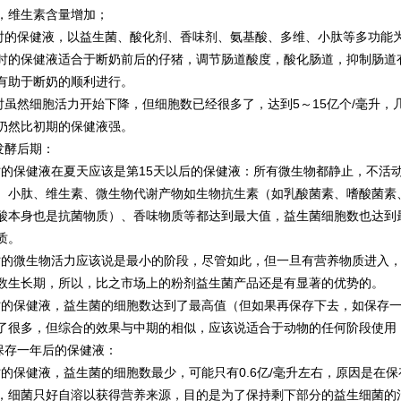
，维生素含量增加；
保健液，以益生菌、酸化剂、香味剂、氨基酸、多维、小肽等多功能为
时的保健液适合于断奶前后的仔猪，调节肠道酸度，酸化肠道，抑制肠道
有助于断奶的顺利进行。
然细胞活力开始下降，但细胞数已经很多了，达到5～15亿个/毫升，
仍然比初期的保健液强。
酵后期：
保健液在夏天应该是第15天以后的保健液：所有微生物都静止，不活动
、小肽、维生素、微生物代谢产物如生物抗生素（如乳酸菌素、嗜酸菌素
酸本身也是抗菌物质）、香味物质等都达到最大值，益生菌细胞数也达到
质。
微生物活力应该说是最小的阶段，尽管如此，但一旦有营养物质进入，
数生长期，所以，比之市场上的粉剂益生菌产品还是有显著的优势的。
保健液，益生菌的细胞数达到了最高值（但如果再保存下去，如保存一
了很多，但综合的效果与中期的相似，应该说适合于动物的任何阶段使用
存一年后的保健液：
保健液，益生菌的细胞数最少，可能只有0.6亿/毫升左右，原因是在
，细菌只好自溶以获得营养来源，目的是为了保持剩下部分的益生细菌的