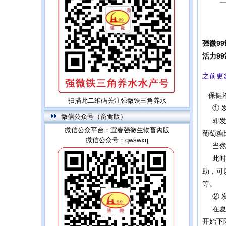
强微9
活力9
之前更
保健液
扫描此二维码关注强微铁三角养水
① 发
微信公众号（畜禽版）
即发酵
微信公众平台：宜春强微生物畜禽版
葡萄糖
微信公众号：qwswxq
当然，
此时的
助，可
等。
② 发
在夏天
开始下