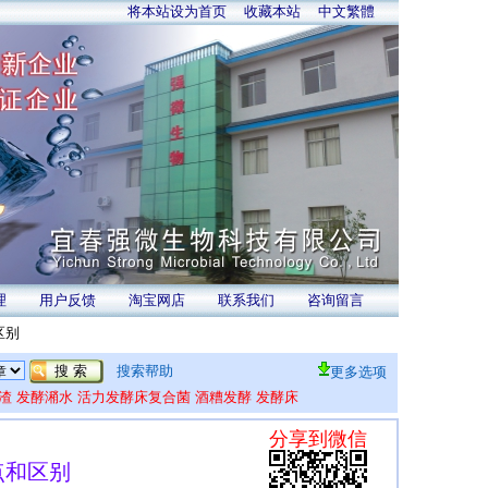
将本站设为首页
收藏本站
中文繁體
理
用户反馈
淘宝网店
联系我们
咨询留言
区别
搜索帮助
更多选项
渣
发酵潲水
活力发酵床复合菌
酒糟发酵
发酵床
点和区别