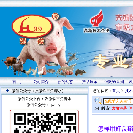
首 页
公司简介
新闻动态
产品展示
强微99系列
乳
微信公众号（强微铁三角养水）
您的位置：
首页
》
技术
微信公众平台：强微铁三角养水
微信公众号：qwtsjys
热门搜索:
发酵鸡粪
保
怎样用好反