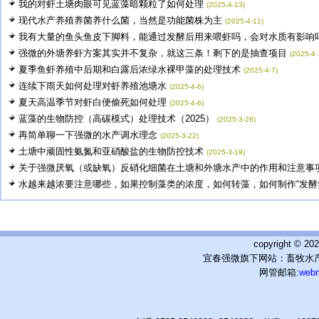
我的对虾土塘肉眼可见蓝藻暗颗粒了如何处理
(2025-4-13)
现代水产养殖养菌养什么菌，当然是功能菌株为主
(2025-4-11)
我有大量的鱼头鱼皮下脚料，能通过发酵后用来喂虾吗，会对水质有影响吗，
强微的外塘养虾方案其实并不复杂，就这三条！剩下的是抽查项目
(2025-4-
夏季鱼虾养殖中后期和白露后浓绿水裸甲藻的处理技术
(2025-4-7)
连续下雨天如何处理对虾养殖池塘水
(2025-4-6)
夏天高温季节对虾白便偷死如何处理
(2025-4-6)
蓝藻的生物防控（高碳模式）处理技术（2025）
(2025-3-28)
再简单聊一下强微的水产调水理念
(2025-3-22)
土塘中顽固性氨氮和亚硝酸盐的生物防控技术
(2025-3-19)
关于强微厌氧（或缺氧）反硝化细菌在土塘和外塘水产中的作用和注意事
水越来越浓要注意哪些，如果控制藻类的浓度，如何转藻，如何制作“发酵氮.
copyright © 
宜春强微旗下网站：畜牧水产
网管邮箱:
web