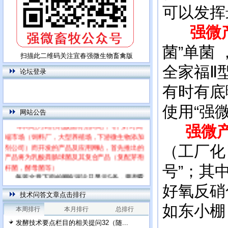
可以发挥
强微
菌”单菌 
扫描此二维码关注宜春强微生物畜禽版
全家福Ⅱ
论坛登录
有时有底
使用“强
网站公告
本网站为饲用乳酸菌特别网站，专门针对高
强微产
端市场（饲料厂，大型养殖场，下游微生物添加
剂公司）而开发的产品及应用网站，首先推出的
（工厂化
产品将为乳酸粪肠球菌及其复合产品（复配芽孢
杆菌，酵母菌等）
号”；其
每篇文章下面的网友评论只显示5条，要想看
全部评论，请点击网友评论框右上角的“更多”
好氧反硝
技术问答文章点击排行
如东小棚
本周排行
本月排行
总排行
发酵技术要点栏目的相关提问32（随...