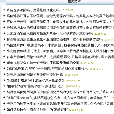
相关文章
水清也要泼菌吗，用菌是程序化的吗
(2025-5-22)
高位池养虾可以不培藻吗，能做到无藻养殖吗？答案是其实控制高位池养虾藻
再论水产养殖中菌藻平衡话题、倒藻发生的几种情况，如何预防倒藻，如何平
分解池塘水体的有机碎屑建议用复合低耗氧芽孢杆菌：例如有解磷解钾功能的
经常泼洒发酵米糠或麦麸液对鱼寄生虫和鳃有作用或影响吗
(2025-5-11)
超高密度减黑鱼生鱼氨氮和亚硝酸盐很难降，这个有特效的方法吗
(2025-5-
高位池水体PH长期居高不下非常顽固，既要保持旺盛的藻相，又不要太高的.
小龙虾发酵糟渣（豆渣，啤酒糟）米糠等代替商品饲料的方法以及制作“发酵.
在水产养殖中用微生物产品，进行苏醒-活化-扩培等操作的概念，和对营养.
鳜鱼（桂花鱼）加州鲈养殖中亚硝酸盐降解的交流
(2025-4-27)
强微“乳酸菌扩培液”-“光合细菌培养液”的制作和应用技术
(2025-4-27)
处理浓绿藻的问题和蓝藻裸甲藻的问题
(2025-4-26)
“乳酸菌扩培液”用于清除浮沫用量是多少
(2025-4-25)
如何维护池塘“菌藻平衡”？原理是什么？
(2025-4-21)
纯海水高位池用菌操作中菌的活化用纯海水行不行？可否用充气扩培法来弥补
“水蛛”“浮游动物”过多肥不起水怎么办，北方大水面养虾，就简单的用“...
(
养虾用的地下水刚抽上来就有氨氮/亚盐和重金属就很高，怎么办呢？发酵茶.
如何选择适合于您自己池塘用的“发酵碳肥”
(2025-4-16)