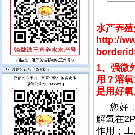
水产养殖
http://w
borderi
扫描此二维码关注强微铁三角养水
1、强微
微信公众号（畜禽版）
用？溶氧
微信公众平台：宜春强微生物畜禽版
微信公众号：qwswxq
是用好氧
您好，
解氧在2
作用；工