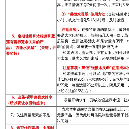
高，正常情况下每7天使用一次，严重时3-
⑴ “强微水灵翠”使用方法：
1包“强微水
小时，或充气活化5-12小时后，及时泼洒；
注意事项：
在藻特别浓的情况下，最好每
要是大太阳的晴天，就每隔几天用一次，虽
5、定期使用和浓绿藻和蓝
质清爽，鱼虾健康-活力-和采食量有保障，
藻有营养竞争关系的产
翠”的特点，甚至要一直用到出虾为止；
品：“强微水灵翠” （关键，并
如果遇到阴雨天气，没有太阳，则可以暂
要坚持）
大太阳，藻类又浓起来后，还要继续使用下
注意事项：降低“强微水灵翠”使用成本
如果嫌成本高，可以采用扩培的方法，例如“
苷”1瓶+红糖20公斤+水300公斤，充气培
0.55元，每亩泼洒25公斤以上，隔几天
上述方法的1/2左右；
6、蓝藻-裸甲藻喜欢静水
尽量开动水车，形成池塘旋涡水流，让
（所以要让水流动起来）
当水体中磷酸盐含量也在0.1ppm以上
7、关注微量元素的不足
元素产品，因为此时可能限制性营养因子就
决问题；
8、培育优质藻相，来压制