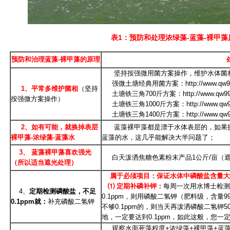
表1：预防和处理浓绿藻-蓝藻-裸甲
预防和治理蓝藻-裸甲藻的原理
坚持按强微用菌方案操作，维护水体菌相
强微土塘经典用菌方案：
http://www.qw
1、平常多维护菌相
（坚持
土塘铁三角700斤方案：
http://www.qw
按强微方案操作）
土塘铁三角1000斤方案：
http://www.q
土塘铁三角1400斤方案：
http://www.q
2、如有可能，就换掉表层
蓝藻裸甲藻都是漂于水体表层的，如果换
裸甲藻-浓绿藻-蓝藻水
蓝藻的水，这几乎能解决大半问题了；
3、 蓝藻裸甲藻喜欢强光
白天泼洒焦糖色素粉末产品1公斤/亩（遮
（所以适当遮光处理）
属于
必须
项目：
保证水体中磷酸盐含量大于
⑴
定期补磷补钾
：
每周一次用水博士检测
4、
定期检测磷酸盐，不足
0.1ppm，则用磷酸二氢钾（肥料级，含量
0.1ppm就：
补充磷酸二氢钾
不够0.1ppm的，则当天再泼洒磷酸二氢钾
地，一定要达到0.1ppm，如此这般，您
观察水面死藻程度+浓绿藻+裸甲藻+蓝藻