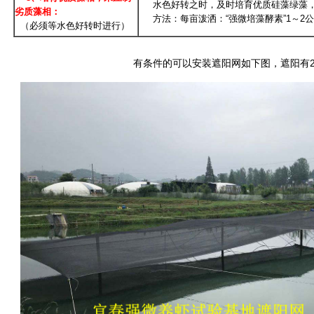
水色好转之时，及时培育优质硅藻绿藻，
劣质藻相：
方法：每亩泼洒：“强微培藻酵素”1～2
（必须等水色好转时进行）
有条件的可以安装遮阳网如下图，遮阳有2