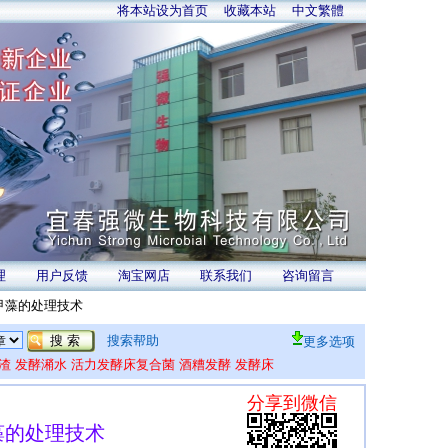
将本站设为首页
收藏本站
中文繁體
理
用户反馈
淘宝网店
联系我们
咨询留言
甲藻的处理技术
搜索帮助
更多选项
渣
发酵潲水
活力发酵床复合菌
酒糟发酵
发酵床
藻的处理技术