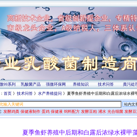
微99系列
乳酸菌产品
强微环保网
养殖知识
技术问答
粪污处
：
首页
》
技术问答
》
水产养殖提问
》夏季鱼虾养殖中后期和白露后浓绿水裸
:
发酵鸡粪
保健液制作
蛋鸡
保健液
饲料配方
发酵豆粕
潲水
光合细菌
发酵豆
夏季鱼虾养殖中后期和白露后浓绿水裸甲