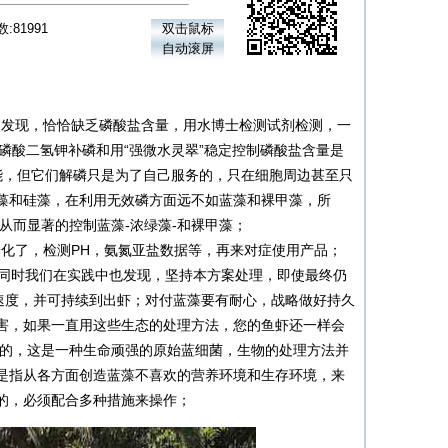
:81991
双击鼠标
自动滚屏
发现，恰恰缺乏磷酸盐含量，用水博士检测试剂检测，一
，用磷酸二氢钾补磷和用“强微水灵翠”稳定控制磷酸盐含量是
能，但它们解磷只是为了自己服务的，只在细胞周边甚至只
藻和硅藻，在利用无效磷方面远不如蓝藻和裸甲藻，所
从而显著的控制蓝藻-浓绿藻-和裸甲藻；
化了，检测PH，氨氮亚盐数据等，再来对症使用产品；
同时我们在实践中也发现，坚持本方案处理，即使最终仍
速度，并可持续到出虾；对付蓝藻要有耐心，战略做好持久
害，如果一直用这些生态的处理方法，您的鱼虾还一样会
除的，这是一种生命顽强的原始蓝细菌，生物的处理方法并
是指从各方面创造蓝藻不喜欢的营养环境和生存环境，来
能的，必须配合多种措施来操作；