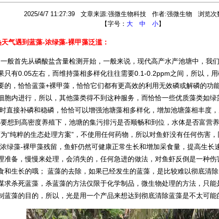
2025/4/7 11:27:39 文章来源:强微生物科技 作者:强微生物 浏览次数
【字号：
大
中
小
】
热天气遇到蓝藻-浓绿藻-裸甲藻泛滥：
般首先从磷酸盐含量检测开始，一般来说，现代高产水产池塘中，我们
果只有0.05左右，而维持藻相多样化往往需要0.1-0.2ppm之间，所以
要的，恰恰蓝藻+裸甲藻，恰恰它们都有更高效的利用无效磷或解磷的功
细胞内进行，所以，其他藻类得不到这种服务，而恰恰一些优质藻类如绿
此时直接补磷和稳磷，恰恰可以增强池塘藻相多样化，增加池塘藻相丰度，
想到高密度养殖下，池塘的集污排污是否顺畅和到位，水体是否富营养
“纯粹的生态处理方案”，不使用任何药物，所以对鱼虾没有任何伤害，
-浓绿藻-裸甲藻残留，鱼虾仍然可健康正常生长和增加采食量，提高生长
理准备，慢慢来处理，会消失的，任何急进的做法，对鱼虾反倒是一种伤
食和生长的哦； 蓝藻的去除，如果已经发生的蓝藻，是比较难以彻底清
谋求杀死蓝藻，杀蓝藻的方法仅限于化学制品，微生物处理的方法，只能
制蓝藻的目的，所以，光是用一个产品来想达到彻底清除蓝藻是不太可