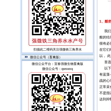
1、酷
我们一
般的结
很有必
扫描此二维码关注强微铁三角养水
在它们
以， 
微信公众号（畜禽版）
首选要
微信公众平台：宜春强微生物畜禽版
以下为
微信公众号：qwswxq
有蓝藻
战的心
正常采
不是指
达到抑