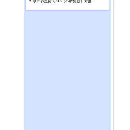
水产养殖提问313（不断更新）对虾...