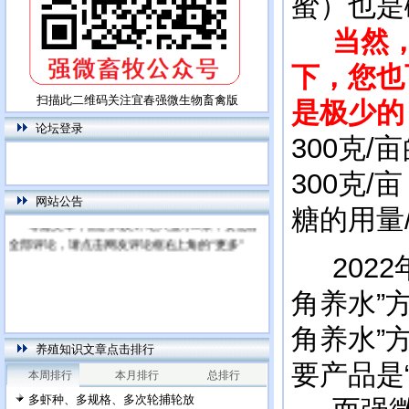
蜜）也是
当然
下，您也
扫描此二维码关注宜春强微生物畜禽版
是极少的
本网站为饲用乳酸菌特别网站，专门针对高
论坛登录
300克/
端市场（饲料厂，大型养殖场，下游微生物添加
剂公司）而开发的产品及应用网站，首先推出的
300克
产品将为乳酸粪肠球菌及其复合产品（复配芽孢
杆菌，酵母菌等）
网站公告
糖的用量
每篇文章下面的网友评论只显示5条，要想看
全部评论，请点击网友评论框右上角的“更多”
2022
角养水”
角养水”
养殖知识文章点击排行
要产品是
本周排行
本月排行
总排行
多虾种、多规格、多次轮捕轮放