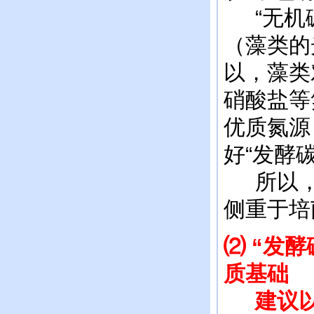
“无机碳
（藻类的
以，藻类
硝酸盐等
优质氮源
好“发酵
所以，严
侧重于培
⑵ “发
质基础
建议以