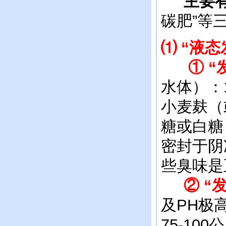
主要有
碳肥”等
⑴ “液
① “发
水体）：1
小麦麸（
糖或白糖
密封于阴
些臭味是
② “
及PH极
75-10