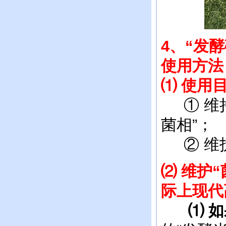
4
、“发
使用方法
⑴ 使用
① 维持
菌相”；
② 维护
⑵
维护“
际上现代
⑴ 