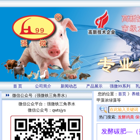
首 页
公司简介
新闻动态
产品展示
强微99系列
乳
您的位置：
首页
》
养殖
微信公众号（强微铁三角养水）
甲藻浓绿藻等
微信公众平台：强微铁三角养水
微信公众号：qwtsjys
热门搜索:
发酵鸡粪
保
发酵碳肥—（