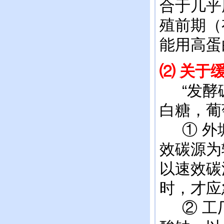
合于几乎
殖前期（
能用高蛋
⑵ 关于
“发酵碳
白糖，葡
① 外塘
效碳源为
以速效碳
时，才应
② 工厂