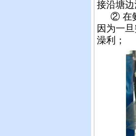
接沿塘边
② 在氨
因为一旦
澡利；