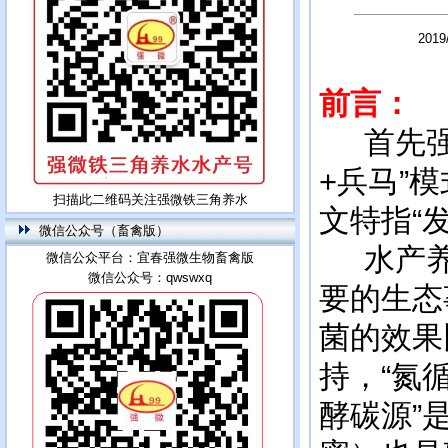
201
前言：
首先强调
+兵马”
扫描此二维码关注强微铁三角养水
文特指“
微信公众号（畜禽版）
水产养殖
微信公众平台：宜春强微生物畜禽版
微信公众号：qwswxq
要的生态
菌的效果
持，“氮
酵碳源”