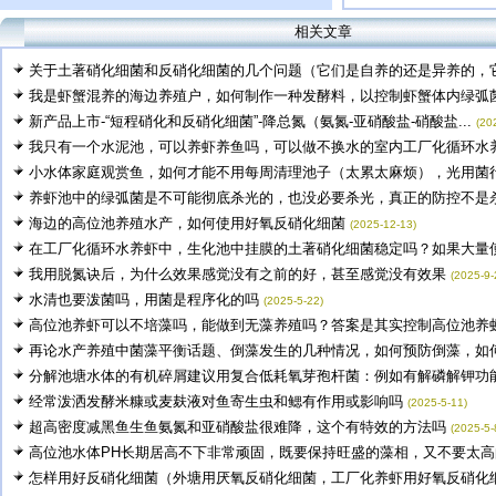
相关文章
关于土著硝化细菌和反硝化细菌的几个问题（它们是自养的还是异养的，它们
我是虾蟹混养的海边养殖户，如何制作一种发酵料，以控制虾蟹体内绿弧菌感
新产品上市-“短程硝化和反硝化细菌”-降总氮（氨氮-亚硝酸盐-硝酸盐...
(20
我只有一个水泥池，可以养虾养鱼吗，可以做不换水的室内工厂化循环水养虾
小水体家庭观赏鱼，如何才能不用每周清理池子（太累太麻烦），光用菌行吗
养虾池中的绿弧菌是不可能彻底杀光的，也没必要杀光，真正的防控不是杀，
海边的高位池养殖水产，如何使用好氧反硝化细菌
(2025-12-13)
在工厂化循环水养虾中，生化池中挂膜的土著硝化细菌稳定吗？如果大量使用
我用脱氮诀后，为什么效果感觉没有之前的好，甚至感觉没有效果
(2025-9-
水清也要泼菌吗，用菌是程序化的吗
(2025-5-22)
高位池养虾可以不培藻吗，能做到无藻养殖吗？答案是其实控制高位池养虾藻
再论水产养殖中菌藻平衡话题、倒藻发生的几种情况，如何预防倒藻，如何平
分解池塘水体的有机碎屑建议用复合低耗氧芽孢杆菌：例如有解磷解钾功能的
经常泼洒发酵米糠或麦麸液对鱼寄生虫和鳃有作用或影响吗
(2025-5-11)
超高密度减黑鱼生鱼氨氮和亚硝酸盐很难降，这个有特效的方法吗
(2025-5-
高位池水体PH长期居高不下非常顽固，既要保持旺盛的藻相，又不要太高的.
怎样用好反硝化细菌（外塘用厌氧反硝化细菌，工厂化养虾用好氧反硝化细菌