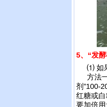
5
、“发酵
⑴ 如果
方法一：
剂”100
红糖或白
要加倍用