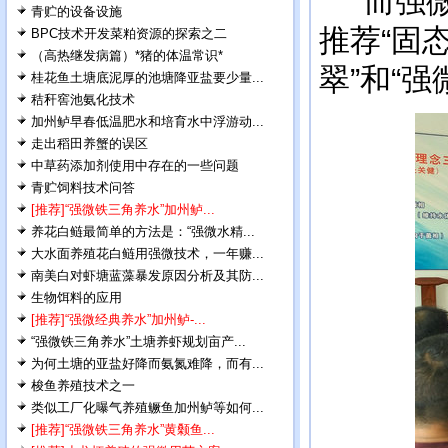
而强微的
青贮的设备设施
推荐“固
BPC技术开发菜粕资源的探索之二
（高热继发病篇）*猪的体温常识*
翠”和“
桂花鱼土塘底泥厚的池塘降亚盐要少量...
秸秆窖池氨化技术
加州鲈早春低温肥水和培育水中浮游动...
走出稻田养蟹的误区
中草药添加剂使用中存在的一些问题
青贮饲料技术问答
[推荐]“强微铁三角养水”加州鲈...
养花白鲢最简单的方法是：“强微水精...
大水面养殖花白鲢用强微技术，一年赚...
南美白对虾塘蓝藻暴发原因分析及其防...
生物饵料的应用
[推荐]“强微经典养水”加州鲈-...
“强微铁三角养水”土塘养虾规划亩产...
为何土塘的亚盐好降而氨氮难降，而有...
梭鱼养殖技术之一
类似工厂化曝气养殖鳜鱼加州鲈等如何...
[推荐]“强微铁三角养水”黄颡鱼...