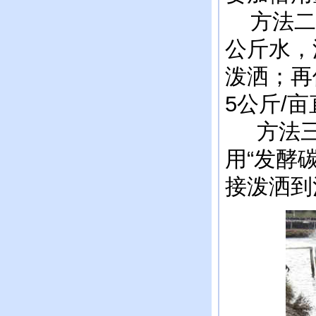
方法二：
公斤水，
泼洒；再使
5公斤/
方法三：
用“发酵碳
接泼洒到