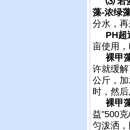
⑶
若
藻-浓绿
分水，再
PH超过
亩使用，
裸甲藻-
许就缓解
公斤，加水
时，然后
裸甲藻-
益”500
匀泼洒，