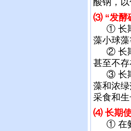
酸钠，以
⑶ “发
① 长期
藻小球藻
② 长期
甚至不存
③ 长期
藻和浓绿
采食和生
⑷
长期使
① 在氨