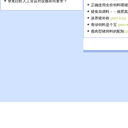
脊尾白虾人工育苗对设施有何要求？
正确使用全价饲料喂猪
猪食加调料－－催肥真
谈养猪补铁
(2007-5-31)
青绿饲料是个宝
(2007-5
瘦肉型猪饲料的配制
(