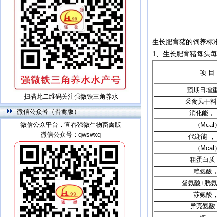
生长肥育猪的饲养标
1、生长肥育猪每头
项 目
预期日增重
扫描此二维码关注强微铁三角养水
采食风干料
微信公众号（畜禽版）
消化能， 
微信公众平台：宜春强微生物畜禽版
（Mcal
微信公众号：qwswxq
代谢能 ， 
（Mcal
粗蛋白质
赖氨酸，
蛋氨酸+胱氨
苏氨酸，
异亮氨酸