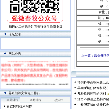
钙，g
磷，g
食盐，
铁 ， m
锌， m
扫描此二维码关注宜春强微生物畜禽版
铜， m
论坛登录
锰， m
碘， m
网站公告
上一篇：后备母猪
本网站为饲用乳酸菌特别网站，专门针对高
端市场（饲料厂，大型养殖场，下游微生物添加
剂公司）而开发的产品及应用网站，首先推出的
产品将为乳酸粪肠球菌及其复合产品（复配芽孢
杆菌，酵母菌等）
猪饲料中高铜问题以及
每篇文章下面的网友评论只显示5条，要想看
全部评论，请点击网友评论框右上角的“更多”
早期断奶仔猪饲料配方
养殖知识文章点击排行
几种掺假饲料的识别
(
活力99微生态垫料养猪
本周排行
本月排行
总排行
生长肥育猪的饲养标准
青贮饲料技术问答