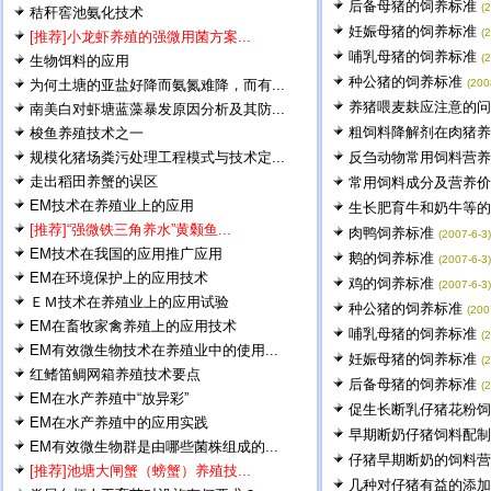
后备母猪的饲养标准
(
秸秆窖池氨化技术
妊娠母猪的饲养标准
(
[推荐]小龙虾养殖的强微用菌方案...
哺乳母猪的饲养标准
(
生物饵料的应用
种公猪的饲养标准
为何土塘的亚盐好降而氨氮难降，而有...
(200
养猪喂麦麸应注意的问
南美白对虾塘蓝藻暴发原因分析及其防...
粗饲料降解剂在肉猪养
梭鱼养殖技术之一
规模化猪场粪污处理工程模式与技术定...
反刍动物常用饲料营养
走出稻田养蟹的误区
常用饲料成分及营养价
EM技术在养殖业上的应用
生长肥育牛和奶牛等的
[推荐]“强微铁三角养水”黄颡鱼...
肉鸭饲养标准
(2007-6-3)
EM技术在我国的应用推广应用
鹅的饲养标准
(2007-6-3)
EM在环境保护上的应用技术
鸡的饲养标准
(2007-6-3)
ＥＭ技术在养殖业上的应用试验
种公猪的饲养标准
(200
EM在畜牧家禽养殖上的应用技术
哺乳母猪的饲养标准
(
EM有效微生物技术在养殖业中的使用...
妊娠母猪的饲养标准
(
红鳍笛鲷网箱养殖技术要点
后备母猪的饲养标准
(
EM在水产养殖中“放异彩”
促生长断乳仔猪花粉饲
EM在水产养殖中的应用实践
早期断奶仔猪饲料配制
EM有效微生物群是由哪些菌株组成的...
仔猪早期断奶的饲料营
[推荐]池塘大闸蟹（螃蟹）养殖技...
几种对仔猪有益的添加