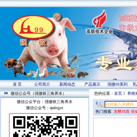
首 页
公司简介
新闻动态
产品展示
强微99系列
乳
微信公众号（强微铁三角养水）
您的位置：
首页
》
养殖
微信公众平台：强微铁三角养水
微信公众号：qwtsjys
热门搜索:
发酵鸡粪
保