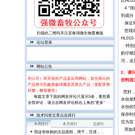
比HL
4.“
剂成分
保证饲
您现在
扫描此二维码关注宜春强微生物畜禽版
HL01
论坛登录
特别提
奶仔猪
泻，这
本网站为饲用乳酸菌特别网站，专门针对高
网站公告
端市场（饲料厂，大型养殖场，下游微生物添加
2、请
剂公司）而开发的产品及应用网站，首先推出的
些料因
产品将为乳酸粪肠球菌及其复合产品（复配芽孢
杆菌，酵母菌等）
您好，
每篇文章下面的网友评论只显示5条，要想看
全部评论，请点击网友评论框右上角的“更多”
水份发
水份的
保存时
技术问答文章点击排行
完为宜
本周排行
本月排行
总排行
而如果
我这有收购的次品面粉，饼干，豆渣，...