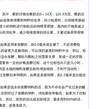
。其中，断奶仔猪在断奶后0～14天，以0.3为宜。断奶后
减小会改善体增重和饲料转化率，但小粒度时，出现猪胃肠损
用粒度小的饲料进行制粒后的饲喂育肥猪，粪内的干物质减少
成分的消化率，减少母猪粪便的排出量，大量试验表明母猪
毫米，如果是用来发酵的，则3.0毫米就足够了，不必浪费电
水的渗透力是极强的，可以强烈渗透到饲料中去，所以，粉
较适合发酵，颗粒与颗粒之间需要支撑，形成一定的空隙，
需要有一定的好氧发酵过程，这个过程也许只是几小时，
四是太细的物料发酵后粘性增加很快，不利于流动性；
发酵后来饲喂的，如果是直接饲喂，则1.2毫米是比较合
为如果是低水份发酵饲料的话，因为不存在会产生过多的酸
是全部经过了发酵的饲料，消化吸收率极高，如果为了控制
点，所以，按您的说法或实际情况，最多用到50%的话，
康度，改善免疫力。