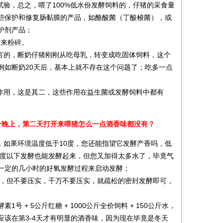
验，总之，喂了100%低水份发酵饲料的，仔猪的采食量
些保护和修复肠黏膜的产品，如酪酸菌（丁酸梭菌），或
护剂产品；
筛来粉碎。
言的，断奶仔猪刚刚从吃母乳，转变成吃固体饲料，这个
例如断奶20天后，基本上就不存在这个问题了；吃多一点
作用，这是其二，这些作用在益生菌或发酵饲料中都有
一个晚上，第二天打开来喂猪怎么一点酒香味都没有？
如果环境温度低于10度，您还能指望它发酵产香吗，低
0度以下发酵也能发酵起来，但您又加得太多水了，毕竟气
一定的几小时的好氧发酵过程来启动发酵；
样子，但不要压实，千万不要压实，就疏松的密封发酵即可，
+ 5公斤红糖 + 1000公斤全价饲料 + 150公斤水，
该在第3-4天才有明显的酒香味，因为现在毕竟是冬天