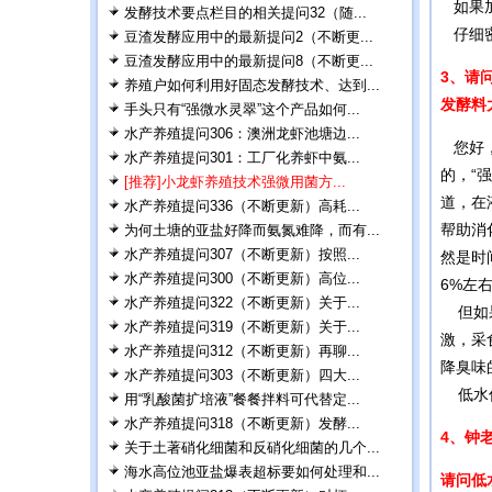
如果加
发酵技术要点栏目的相关提问32（随...
仔细密
豆渣发酵应用中的最新提问2（不断更...
豆渣发酵应用中的最新提问8（不断更...
3、请
养殖户如何利用好固态发酵技术、达到...
发酵料
手头只有“强微水灵翠”这个产品如何...
水产养殖提问306：澳洲龙虾池塘边...
您好，
水产养殖提问301：工厂化养虾中氨...
的，“
[推荐]小龙虾养殖技术强微用菌方...
道，在
水产养殖提问336（不断更新）高耗...
帮助消
为何土塘的亚盐好降而氨氮难降，而有...
水产养殖提问307（不断更新）按照...
然是时
水产养殖提问300（不断更新）高位...
6%左
水产养殖提问322（不断更新）关于...
但如果
水产养殖提问319（不断更新）关于...
激，采
水产养殖提问312（不断更新）再聊...
降臭味
水产养殖提问303（不断更新）四大...
低水份
用“乳酸菌扩培液”餐餐拌料可代替定...
水产养殖提问318（不断更新）发酵...
4、钟
关于土著硝化细菌和反硝化细菌的几个...
海水高位池亚盐爆表超标要如何处理和...
请问低