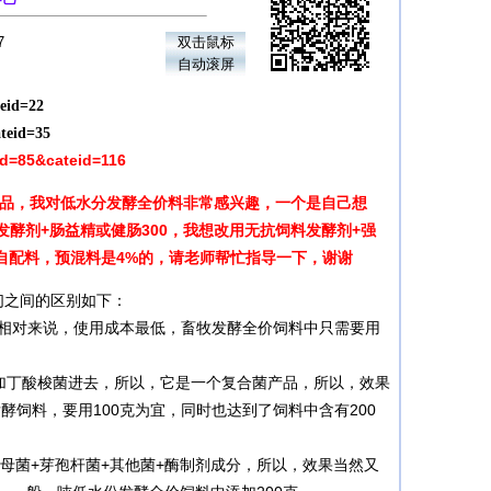
7
双击鼠标
自动滚屏
teid=22
teid=35
id=85&cateid=116
产品，我对低水分发酵全价料非常感兴趣，一个是自己想
酵剂+肠益精或健肠300，我想改用无抗饲料发酵剂+强
是自配料，预混料是4%的，请老师帮忙指导一下，谢谢
们之间的区别如下：
，相对来说，使用成本最低，畜牧发酵全价饲料中只需要用
上还要加丁酸梭菌进去，所以，它是一个复合菌产品，所以，效果
酵饲料，要用100克为宜，同时也达到了饲料中含有200
+酵母菌+芽孢杆菌+其他菌+酶制剂成分，所以，效果当然又