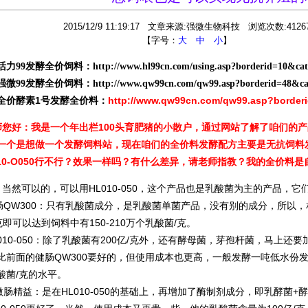
2015/12/9 11:19:17 文章来源:强微生物科技 浏览次数:4126
【字号：
大
中
小
】
活力99发酵全价饲料：
http://www.hl99cn.com/using.asp?borderid=10&ca
强微99发酵全价饲料：
http://www.qw99cn.com/qw99.asp?borderid=48&ca
全价酵素1号发酵全价料：
http://www.qw99cn.com/qw99.asp?border
师您好：我是一个年出栏100头育肥猪的小散户，通过网站了解了咱们的
一个是想做一个发酵饲料站，现在咱们的全价料发酵配方主要是无抗饲料发
010-O050行不行？效果一样吗？有什么差异，请老师指教？我的全价料
当然可以的，可以用HL010-050，这个产品也是乳酸菌为主的产品，它
肠QW300：只有乳酸菌成分，是乳酸菌单菌产品，没有别的成分，所以
0克即可以达到饲料中有150-210万个乳酸菌/克。
L010-050：除了乳酸菌有200亿/克外，还有酵母菌，芽孢杆菌，马
比前面的健肠QW300要好的，但使用成本也更高，一般发酵一吨低水份发
酸菌/克的水平。
微肠精益：是在HL010-050的基础上，再增加了酶制剂成分，即乳酵菌