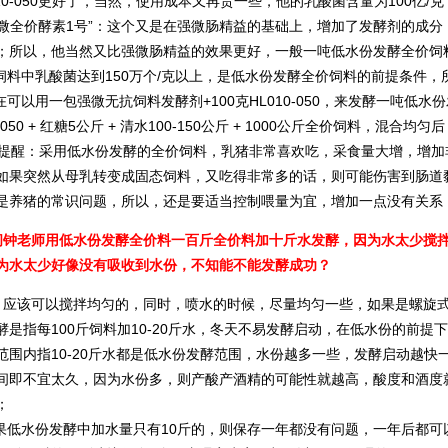
010-050更好了，当然，使用成本又再贵一些，他的乳酸菌含量为100亿
强微全价酵素1号”：这个又是在强微肠精益的基础上，增加了发酵剂的成分
；所以，他当然又比强微肠精益的效果更好，一般一吨低水份发酵全价饲料中
料中乳酸菌达到150万个/克以上，是低水份发酵全价饲料的前提条件，
可以用一包强微无抗饲料发酵剂+100克HL010-050，来发酵一吨低水份
0-050 + 红糖5公斤 + 清水100-150公斤 + 1000公斤全价饲料
醒：采用低水份发酵的全价饲料，乳猪非常喜欢吃，采食量大增，增加
如果突然从母乳转变成固态饲料，又吃得非常多的话，则可能伤害到肠道
是养猪的常识问题，所以，还是要适当控制喂量为宜，增加一点没有关系
问钟老师用低水份发酵全价料一百斤全价料加十斤水发酵，因为水太少搅
为水太少好像没有吸收到水份，不知能不能发酵成功？
应该可以搅拌均匀的，同时，喷水的时候，尽量均匀一些，如果是螺旋式
酵是指每100斤饲料加10-20斤水，冬天不易发酵启动，在低水份的前提
范围内指10-20斤水都是低水份发酵范围，水份越多一些，发酵启动越快
间即不宜太久，因为水份多，则产酸产酒精的可能性就越高，酸度和酒度
；
低水份发酵中加水量只有10斤的，则保存一年都没有问题，一年后都可以