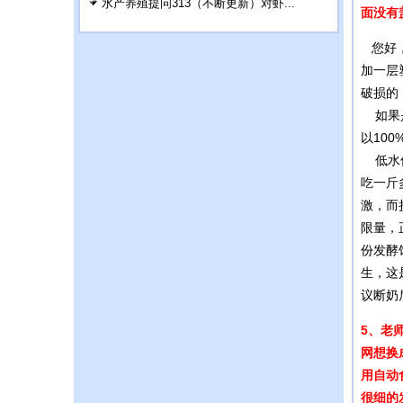
水产养殖提问313（不断更新）对虾...
面没有
您好，
加一层
破损的
如果是
以10
低水份
吃一斤
激，而
限量，
份发酵
生，这
议断奶
5、老
网想换
用自动
很细的