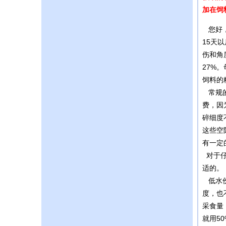
加在饲
您好，
15天
伤和角
27%
饲料的粉
常规的
费，因
碎细度
这些空
有一定
对于仔
适的。
低水份
度，也
采食量
就用5