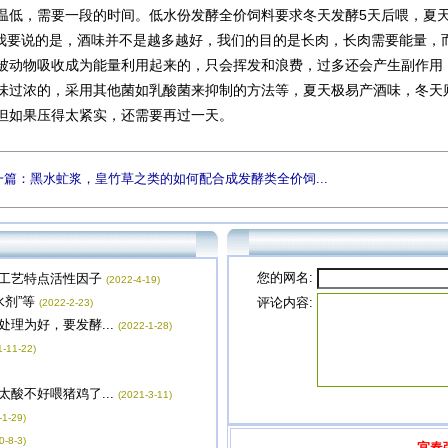
温低，需要一段的时间。低水份发酵全价饲料要求冬天发酵5天后喂，夏天
要说的是，酒味并不是越多越好，我们的目的是长肉，长肉需要能量，
被动物吸收成为能量利用起来的，只会挥发和浪费，过多还会产生副作用
味过浓的，采用其他菌如乳酸菌来抑制的方法等，夏天极易产酒味，冬天
但如果压得太紧实，还需要再过一天。
一篇：黑水虻浆，皇竹草之类的如何配合成发酵类全价饲...
您的网名:
工艺特点活性因子
(2022-4-19)
水剂”等
评论内容:
(2022-2-23)
理为好，要发酵...
(2022-1-28)
1-11-22)
酸不好喂猪鸡了...
(2021-3-11)
-1-29)
0-8-3)
宜春