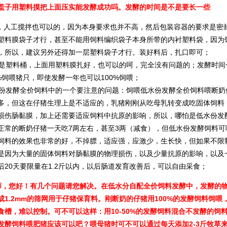
盖子用塑料摸把上面压实能发酵成功吗。发酵的时间是不是要长一些
人工搅拌也可以的，因为本身要求也并不高，然后包装容器的要求是密
塑料膜袋子才行，甚至不能用饲料编织袋子本身所带的内衬塑料袋，因为
，所以，建议另外还得加一层塑料袋子才行。装好料后，扎口即可；
塑料桶，上面用塑料膜扎好，也可以的呵，完全没有问题的；发酵时间
0%饲喂猪只，即使发酵一年也可以100%饲喂；
发酵全价饲料中的一个要注意的问题：饲喂低水份发酵全价饲料喂断奶
多，但这在仔猪生理上是不适应的，乳猪刚刚从吃母乳转变成吃固体饲料
损伤肠黏膜，加上还需要适应饲料中抗原的影响，所以，哪怕是低水份发
正常的断奶仔猪一天吃7两左右，甚至3两（减食），但低水份发酵饲料
饲料的效果也非常的好，不掉膘，适应强，应激少，生长快，但如果不限
是因为大量的固体饲料对肠黏膜的物理损伤，以及少量抗原的影响，以及
后20天要限量在1.2斤以内，以后肠道发育改善后，可以自由采食；
师，您好！有几个问题请您解决。在低水分自配全价饲料发酵中，发酵的物
成1.2mm的筛网用于仔猪保育料。刚断奶的仔猪用100%的发酵饲料饲
食槽，难以控制。可不可以这样：用10-50%的发酵饲料混合不发酵的
发酵饲料喂肥猪应该可以吧？喂母猪时可不可以通过每天添加2-3斤牧草