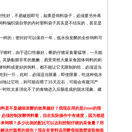
封性好，不易破损即可，如果是饲料袋子，必须要另外再
饲料编织袋自带的内衬塑料袋子其实是不结实的，甚至是
一样的；密封好可以保存一年，低水份发酵的全价饲料可
仔猪时，由于适口性极好，断奶仔猪采食量猛增，一天能
，其肠黏膜非常的脆嫩，易受突然大量采食固体饲料的刺
酵饲料或更好的饲料，都不能让它无限制的吃，必须适当
可吃到一斤，此时，必须适当限量，即使限量，吃这种低水
制地让它吃，则可能在喂了15天左右，可能会有腹泻产
一时吃太多消化不了的食物进入后肠造成的脱水现象。建
料是不是越细发酵的效果越好？我现在用的是2mm的筛
喂，必须控制发酵饲料量，但在实际操作中有难度，因为都是
饲料来饲喂？多少比例的配比可以达到控制仔猪的采食量？用
来解决对肠胃的损伤？现在有资料说用酵母细胞壁提取物添