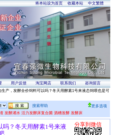
将本站设为首页
收藏本站
中文繁體
理
用户反馈
淘宝网店
联系我们
咨询留言
肉生产，发酵全价饲料可以吗？冬天用酵素1号来液态饲喂也是可
搜索帮助
更多选项
渣
发酵潲水
活力发酵床复合菌
酒糟发酵
发酵床
以吗？冬天用酵素1号来液
吧