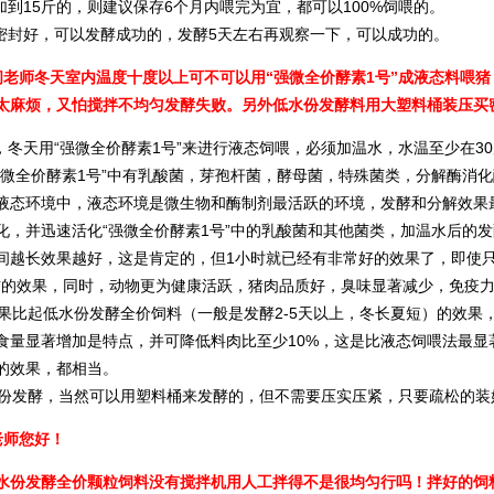
到15斤的，则建议保存6个月内喂完为宜，都可以100%饲喂的。
封好，可以发酵成功的，发酵5天左右再观察一下，可以成功的。
问老师冬天室内温度十度以上可不可以用“强微全价酵素1号”成液态料喂
太麻烦，又怕搅拌不均匀发酵失败。另外低水份发酵料用大塑料桶装压买
冬天用“强微全价酵素1号”来进行液态饲喂，必须加温水，水温至少在3
强微全价酵素1号”中有乳酸菌，芽孢杆菌，酵母菌，特殊菌类，分解酶消
液态环境中，液态环境是微生物和酶制剂最活跃的环境，发酵和分解效果
化，并迅速活化“强微全价酵素1号”中的乳酸菌和其他菌类，加温水后的发
间越长效果越好，这是肯定的，但1小时就已经有非常好的效果了，即使只
右的效果，同时，动物更为健康活跃，猪肉品质好，臭味显著减少，免疫
比起低水份发酵全价饲料（一般是发酵2-5天以上，冬长夏短）的效果
食量显著增加是特点，并可降低料肉比至少10%，这是比液态饲喂法最
的效果，都相当。
发酵，当然可以用塑料桶来发酵的，但不需要压实压紧，只要疏松的装
老师您好！
水份发酵全价颗粒饲料没有搅拌机用人工拌得不是很均匀行吗！拌好的饲