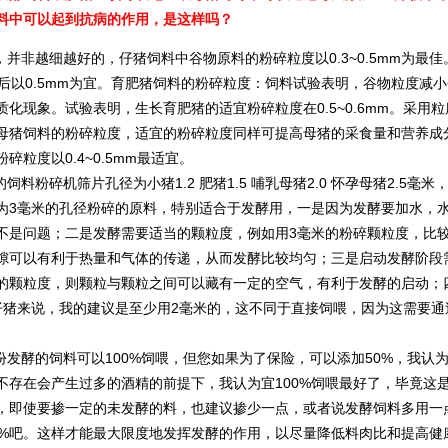
料中可以起到抗病的作用，是这样吗？
并非越细越好的，仔猪饲料中谷物原料的粉碎粒度以0.3~0.5mm为最佳
以后以0.5mm为宜。育肥猪饲料的粉碎粒度：饲料试验表明，谷物粒度
质化现象。试验表明，生长育肥猪的适宜粉碎粒度在0.5~0.6mm。采
。母猪饲料的粉碎粒度，适宜的粉碎粒度同样可提高母猪的采食量和营养
碎粒度以0.4~0.5mm最适宜。
饲料粉碎机筛片孔径为小猪1.2 肥猪1.5 哺乳母猪2.0 怀孕母猪2.5
为3毫米的孔径粉碎的原料，特别适合于发酵用，一是因为发酵要加水，
不是问题；二是发酵需要适当的颗粒度，例如用3毫米的粉碎颗粒度，比
隙可以有利于热量和气体的传递，从而发酵比较均匀；三是启动发酵阶段
的颗粒度，则颗粒与颗粒之间可以藏有一定的空气，有利于发酵的启动；
猪来说，我的建议是至少用2毫米的，这不同于直接饲喂，因为这需要通过
发酵的饲料可以100%饲喂，但您如果为了保险，可以添加50%，我认
不存在会产生过多的酒精的前提下，我认为宜100%饲喂最好了，毕竟这
，即使要掺一定的未发酵的料，也建议掺少一点，或者说发酵饲料多用一
0%吧。这样才能最大限度地发挥发酵的作用，以尽量降低料肉比和提高健