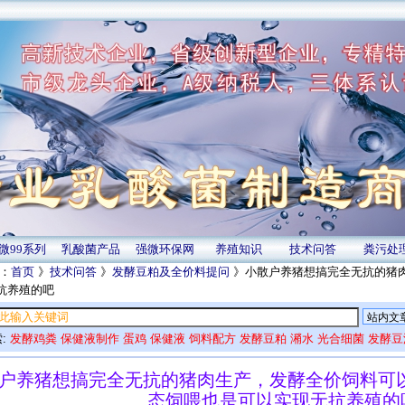
微99系列
乳酸菌产品
强微环保网
养殖知识
技术问答
粪污处
：
首页
》
技术问答
》
发酵豆粕及全价料提问
》小散户养猪想搞完全无抗的猪
抗养殖的吧
:
发酵鸡粪
保健液制作
蛋鸡
保健液
饲料配方
发酵豆粕
潲水
光合细菌
发酵豆
户养猪想搞完全无抗的猪肉生产，发酵全价饲料可
态饲喂也是可以实现无抗养殖的