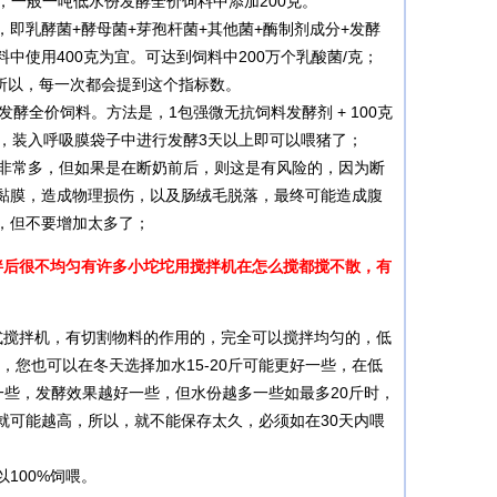
/克，一般一吨低水份发酵全价饲料中添加200克。
，即乳酵菌+酵母菌+芽孢杆菌+其他菌+酶制剂成分+发酵
使用400克为宜。可达到饲料中200万个乳酸菌/克；
所以，每一次都会提到这个指标数。
发酵全价饲料。方法是，1包强微无抗饲料发酵剂 + 100克
，混合均匀后，装入呼吸膜袋子中进行发酵3天以上即可以喂猪了；
非常多，但如果是在断奶前后，则这是有风险的，因为断
黏膜，造成物理损伤，以及肠绒毛脱落，最终可能造成腹
，但不要增加太多了；
拌后很不均匀有许多小坨坨用搅拌机在怎么搅都搅不散，有
搅拌机，有切割物料的作用的，完全可以搅拌均匀的，低
下，您也可以在冬天选择加水15-20斤可能更好一些，在低
一些，发酵效果越好一些，但水份越多一些如最多20斤时，
就可能越高，所以，就不能保存太久，必须如在30天内喂
100%饲喂。