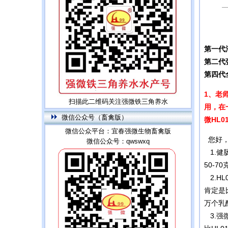
第一代
第二代
第
四代
1、老
扫描此二维码关注强微铁三角养水
用，在
微信公众号（畜禽版）
微HL
微信公众平台：宜春强微生物畜禽版
您好，
微信公众号：qwswxq
1.健
50-7
2.H
肯定是
万个乳
3.强