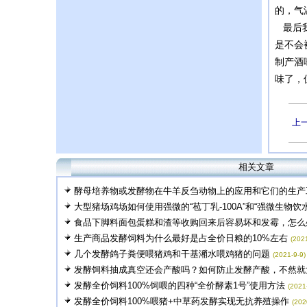
的，气
最后我
是不会
制产酒
味了，
上
相关文章
酵母培养物或发酵物在牛羊反刍动物上的应用和它们的生产
大型猪场鸡场如何使用强微的“苞丁乳-100A”和“强微生物饮
食品下脚料面包蛋糕和渣等收购回来后容易坏和发霉，怎么处
生产商品发酵饲料为什么最好是占全价日粮的10%左右
(202
几个发酵鸽子粪便喂猪鸡和干基潲水喂鸡猪的问题
(2021-9-9)
发酵饲料抽成真空还会产酸吗？如何防止发酵产酸，不然就太
发酵全价饲料100%饲喂的四种“全价酵素1号”使用方法
(2021
发酵全价饲料100%喂猪+中草药发酵实现无抗养殖操作
(202