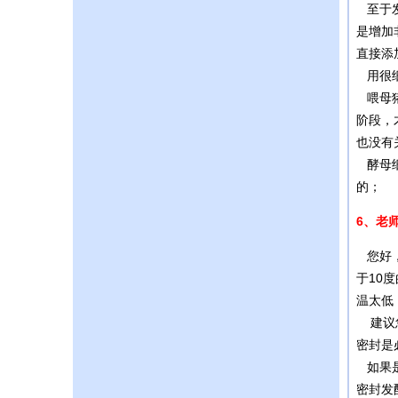
至于发
是增加
直接添
用很细
喂母猪
阶段，
也没有
酵母细
的；
6、老
您好，
于10
温太低
建议您
密封是
如果是
密封发