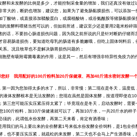
酵和未发酵的比例是多少，才能控制采食量的增加，我们还真没有做过试
非常大的，断奶也增加，建议您，如果为了避免肠黏膜损伤，可以添加一
加丁酸钠，或直接添加鞣酸蛋白，或腐植酸钠，或谷氨酰胺等猪肠黏膜保
的发酵料喂猪当然可以的，但如前所述，建议至少还是要用2毫米粉碎
的话，不要担心肠道损伤问题，因为我之前所说的只是针对断奶仔猪而
才容易肠道损伤，要知道吃母乳的肠道有多脆嫩哦，但吃上固体饲料后，
关系。况且牧草也不是解决肠胃损伤问题的；
胞壁有吸附霉菌毒素的作用，这是其一，然后有增强非特异性免疫力的
师您好 我用配好的100斤粉料加20斤保健液、再加40斤清水密封发酵
第一因为您加得太多的水了，所以，非常慢；第二现在是冬天，温度低，
度的液体发酵根本是无法发酵的；您现在虽然是固体发酵，按道理即使在1
；第三您可能压实压紧压得太紧了；毕竟现在是冬天，启动发酵时，需要
100斤粉料，加10斤保健液就可以了，再加10斤水，一共20斤水的
必须的，此谓低水份发酵，再第二天来看，肯定有酒香味；
用我们的马上要出来的全价酵素1号来低水份发酵全价饲料，是1包全价酵素1号 
酵，也不要压实压紧，就疏松的来发酵，第二天也不会马上产生酒香味，应