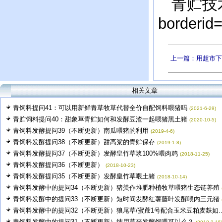
青贮技
borderid
上一篇：用超市下
相关文章
青饲料提问41：可以用新鲜青草牧草代替全价自配饲料喂猪吗
(2021-6-29)
青贮饲料提问40：甜象草青贮如何和发酵豆渣一起喂猪黑土猪
(2020-10-5)
青饲料发酵提问39（不断更新）南瓜喂猪的利用
(2019-4-6)
青饲料发酵提问38（不断更新）甜高粱的青贮保存
(2019-1-8)
青饲料发酵提问37（不断更新）发酵皇竹草浆100%喂肉鸡
(2018-11-25)
青饲料发酵提问36（不断更新）
(2018-10-23)
青饲料发酵提问35（不断更新）发酵皇竹草喂土猪
(2018-10-14)
青饲料发酵中的提问34（不断更新）猪粪作堆肥种植牧草喂猪生态链养殖
青饲料发酵中的提问33（不断更新）短时间发酵红薯藤叶发酵喂内三元猪
青饲料发酵中的提问32（不断更新）狼尾草/蜜蔗1号配合玉米豆粕麦麸如..
青饲料发酵中的提问31（不断更新）纯用草来发酵饲喂可以么？