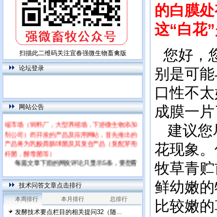
的白膜处
这“白花
您好，您
扫描此二维码关注宜春强微生物畜禽版
论坛登录
别是可能
口性不太
网站公告
成膜一片
本网站为饲用乳酸菌特别网站，专门针对高
端市场（饲料厂，大型养殖场，下游微生物添加
建议您尽
剂公司）而开发的产品及应用网站，首先推出的
产品将为乳酸粪肠球菌及其复合产品（复配芽孢
花现象。
杆菌，酵母菌等）
每篇文章下面的网友评论只显示5条，要想看
牧草青贮
全部评论，请点击网友评论框右上角的“更多”
鲜幼嫩的
技术问答文章点击排行
本周排行
本月排行
总排行
比较嫩的
发酵技术要点栏目的相关提问32（随...