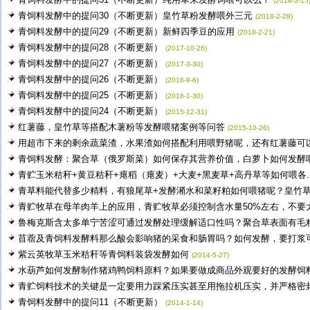
(2018-3-15
青饲料发酵中的提问30（不断更新）皇竹草粉发酵喂外三元
(2018-2-28)
青饲料发酵中的提问29（不断更新）新鲜四季豆的应用
(2018-2-21)
青饲料发酵中的提问28（不断更新）
(2017-10-26)
青饲料发酵中的提问27（不断更新）
(2017-3-30)
青饲料发酵中的提问26（不断更新）
(2016-9-6)
青饲料发酵中的提问25（不断更新）
(2016-1-30)
青饲料发酵中的提问24（不断更新）
(2015-12-31)
红薯藤，皇竹草等搭配木薯粉等发酵喂猪案例等问答
(2015-10-26)
用超市下来的剩余蔬菜渣，水果渣如何搭配利用喂野猪呢，还有红薯藤可以一
青饲料发酵：聚合草（俄罗斯菜）如何保存其营养价值，白萝卜如何发酵喂猪
青贮玉米秸秆+黄豆秸秆+瘪稻（瘪麦）+大麦+黑麦草+高丹草等如何喂各..
青草料能代替多少精料，有狼尾草+发酵潲水和菜籽粕如何喂猪呢？皇竹草要
青贮牧草在母羊肉羊上的应用，青贮牧草必须控制含水量50%左右，不要太.
鲁梅克斯含太多单宁苦涩可通过发酵处理缓解适口性吗？聚合草表面有毛粗糙
苜蓿及青饲料发酵料那么酸会影响猪的采食和肠胃吗？如何发酵，要打浆可揉
紫云英牧草玉米秸秆等青饲料装袋发酵如何
(2014-5-27)
水葫芦如何发酵制作猪鸡鸭饲料原料？如果要做成商品外观要好的发酵饲料包
青贮饲料技术的关键是一定要用力踩紧压实甚至用拖拉机压实，并严格密封好
青饲料发酵中的提问11（不断更新）
(2014-1-14)