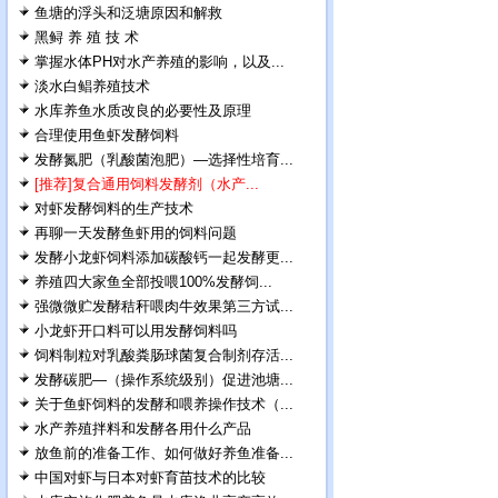
鱼塘的浮头和泛塘原因和解救
黑鲟 养 殖 技 术
掌握水体PH对水产养殖的影响，以及...
淡水白鲳养殖技术
水库养鱼水质改良的必要性及原理
合理使用鱼虾发酵饲料
发酵氮肥（乳酸菌泡肥）—选择性培育...
[推荐]复合通用饲料发酵剂（水产...
对虾发酵饲料的生产技术
再聊一天发酵鱼虾用的饲料问题
发酵小龙虾饲料添加碳酸钙一起发酵更...
养殖四大家鱼全部投喂100%发酵饲...
强微微贮发酵秸秆喂肉牛效果第三方试...
小龙虾开口料可以用发酵饲料吗
饲料制粒对乳酸粪肠球菌复合制剂存活...
发酵碳肥—（操作系统级别）促进池塘...
关于鱼虾饲料的发酵和喂养操作技术（...
水产养殖拌料和发酵各用什么产品
放鱼前的准备工作、如何做好养鱼准备...
中国对虾与日本对虾育苗技术的比较