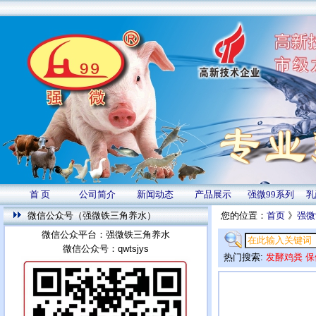
首 页
公司简介
新闻动态
产品展示
强微99系列
乳
微信公众号（强微铁三角养水）
您的位置：
首页
》
强微
微信公众平台：强微铁三角养水
微信公众号：qwtsjys
热门搜索:
发酵鸡粪
保