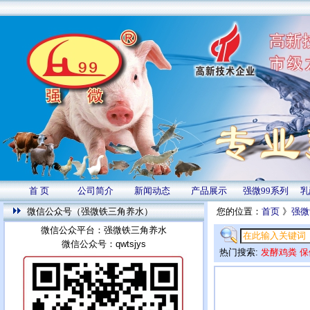
首 页
公司简介
新闻动态
产品展示
强微99系列
乳
微信公众号（强微铁三角养水）
您的位置：
首页
》
强微
微信公众平台：强微铁三角养水
微信公众号：qwtsjys
热门搜索:
发酵鸡粪
保