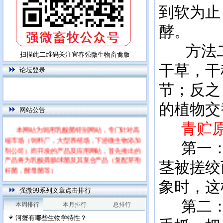
到软为止
酵。
方法二
扫描此二维码关注宜春强微生物畜禽版
干草，干
论坛登录
节；反之
的植物交
网站公告
青贮原
本网站为饲用乳酸菌特别网站，专门针对高
端市场（饲料厂，大型养殖场，下游微生物添加
第一：
剂公司）而开发的产品及应用网站，首先推出的
产品将为乳酸粪肠球菌及其复合产品（复配芽孢
茎被搓绞
杆菌，酵母菌等）
每篇文章下面的网友评论只显示5条，要想看
象时，这
全部评论，请点击网友评论框右上角的“更多”
强微99系列文章点击排行
第二：
本周排行
本月排行
总排行
河蟹有哪些生物学特性？