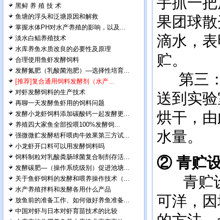
手抓一把
黑鲟 养 殖 技 术
鱼塘的浮头和泛塘原因和解救
果团球散
掌握水体PH对水产养殖的影响，以及...
滴水，表
淡水白鲳养殖技术
水库养鱼水质改良的必要性及原理
贮。
合理使用鱼虾发酵饲料
发酵氮肥（乳酸菌泡肥）—选择性培育...
第三：
[推荐]复合通用饲料发酵剂（水产...
对虾发酵饲料的生产技术
送到实验
再聊一天发酵鱼虾用的饲料问题
烘干，由
发酵小龙虾饲料添加碳酸钙一起发酵更...
养殖四大家鱼全部投喂100%发酵饲...
水量。
强微微贮发酵秸秆喂肉牛效果第三方试...
小龙虾开口料可以用发酵饲料吗
饲料制粒对乳酸粪肠球菌复合制剂存活...
② 青贮
发酵碳肥—（操作系统级别）促进池塘...
青贮
关于鱼虾饲料的发酵和喂养操作技术（...
水产养殖拌料和发酵各用什么产品
可洋，因
放鱼前的准备工作、如何做好养鱼准备...
中国对虾与日本对虾育苗技术的比较