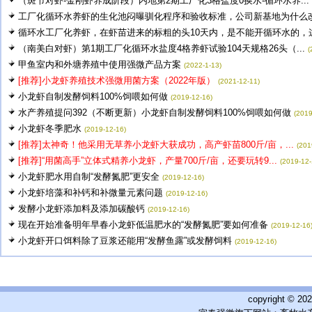
（斑节对虾-金刚虾养成阶段）内地第2期工厂化3格盐度0换水-循环水养...
工厂化循环水养虾的生化池闷曝驯化程序和验收标准，公司新基地为什么改用
循环水工厂化养虾，在虾苗进来的标粗的头10天内，是不能开循环水的，这.
（南美白对虾）第1期工厂化循环水盐度4格养虾试验104天规格26头（...
(
甲鱼室内和外塘养殖中使用强微产品方案
(2022-1-13)
[推荐]小龙虾养殖技术强微用菌方案（2022年版）
(2021-12-11)
小龙虾自制发酵饲料100%饲喂如何做
(2019-12-16)
水产养殖提问392（不断更新）小龙虾自制发酵饲料100%饲喂如何做
(2019
小龙虾冬季肥水
(2019-12-16)
[推荐]太神奇！他采用无草养小龙虾大获成功，高产虾苗800斤/亩，...
(201
[推荐]“用菌高手”立体式精养小龙虾，产量700斤/亩，还要玩转9...
(2019-12-
小龙虾肥水用自制“发酵氮肥”更安全
(2019-12-16)
小龙虾培藻和补钙和补微量元素问题
(2019-12-16)
发酵小龙虾添加料及添加碳酸钙
(2019-12-16)
现在开始准备明年早春小龙虾低温肥水的“发酵氮肥”要如何准备
(2019-12-16
小龙虾开口饵料除了豆浆还能用“发酵鱼露”或发酵饲料
(2019-12-16)
copyright © 