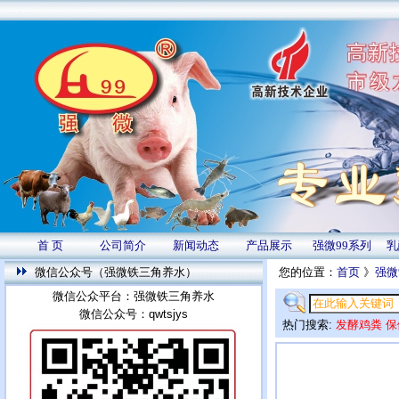
首 页
公司简介
新闻动态
产品展示
强微99系列
乳
微信公众号（强微铁三角养水）
您的位置：
首页
》
强微
微信公众平台：强微铁三角养水
微信公众号：qwtsjys
热门搜索:
发酵鸡粪
保