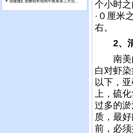
强微微贮发酵秸秆喂肉牛效果第三方试...
个小时之
·０厘米
右。
2
、
南美白
白对虾染
以下，亚
上，硫化
过多的淤
质，最好
前，必须