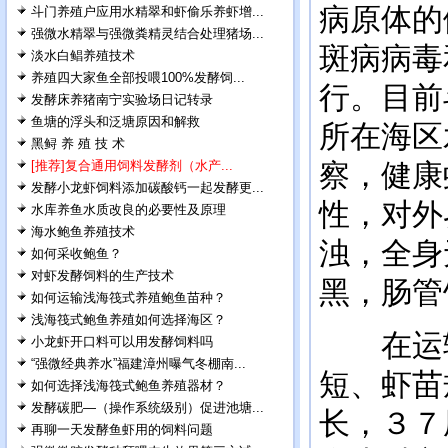
病原体的
斗门养殖户应用水精翠和虾偷乐养虾增...
强微水精翠与强微粪精灵结合处理猪场...
斑病病毒
淡水白鲳养殖技术
养殖四大家鱼全部投喂100%发酵饲...
行。目前
发酵床养猪南宁实验场日记转录
鱼塘的浮头和泛塘原因和解救
所在海区
黑鲟 养 殖 技 术
[推荐]复合通用饲料发酵剂（水产...
察，健康
发酵小龙虾饲料添加碳酸钙一起发酵更...
性，对外
水库养鱼水质改良的必要性及原理
海水鲍鱼养殖技术
浊，全身
如何采收鲍鱼？
对虾发酵饲料的生产技术
黑，肠管
如何运输浅海筏式养殖鲍鱼苗种？
浅海筏式鲍鱼养殖如何选择海区？
在运输
小龙虾开口料可以用发酵饲料吗
“强微经典养水”福建漳州曝气冬棚南...
短、虾苗
如何选择浅海筏式鲍鱼养殖器材？
发酵碳肥—（操作系统级别）促进池塘...
长，３７
再聊一天发酵鱼虾用的饲料问题