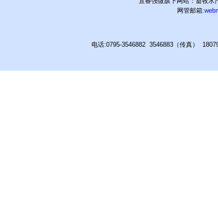
宜春强微旗下网站：畜牧水产
网管邮箱:
web
电话:0795-3546882 3546883（传真） 180