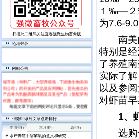
１‰—２
为7.6-9
扫描此二维码关注宜春强微生物畜禽版
南美白
论坛登录
特别是经
了养殖南
网站公告
本网站为饲用乳酸菌特别网站，专门针对高
实际了解
端市场（饲料厂，大型养殖场，下游微生物添加
剂公司）而开发的产品及应用网站，首先推出的
以及参阅
产品将为乳酸粪肠球菌及其复合产品（复配芽孢
对虾苗早
杆菌，酵母菌等）
每篇文章下面的网友评论只显示5条，要想看
全部评论，请点击网友评论框右上角的“更多”
1
、
强微99系列文章点击排行
本周排行
本月排行
总排行
选购优
水产养殖中溶解氧的意义和研究