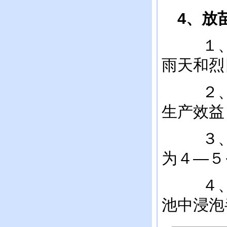
4
、放
１、放
雨天和烈
２、每
生产效益
３、放
为４—５
４、虾
池中浸泡