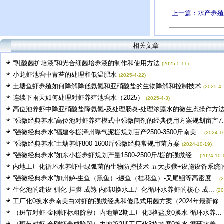
上一篇：水产养殖
相关文章
“乳酸菌扩培液”和光合细菌培养液的制作和使用方法
(2025-5-11)
小龙虾池塘中青苔的处理和低温肥水
(2025-4-22)
土塘鱼虾养殖如何降解降低氨氮和亚硝酸盐的生物降解和控制技术
(2025-4-
连续下雨天如何处理对虾养殖池塘水（2025）
(2025-4-3)
高位池养虾中降亚硝酸盐降氨氮-及处理肠炎-处理浓藻水的微生态操作方法.
“强微经典养水”高位池对虾养殖模式中强微菌剂的经典使用方案规划亩产7..
“强微经典养水”福建冬棚漳州曝气泥棚规划亩产2500-3500斤南美...
(2024-1
“强微经典养水”土塘养虾800-1600斤强微经典常规用菌方案
(2024-10-19)
“强微经典养水”如东小棚养虾规划产量1500-2500斤/棚的强微经...
(2024-10-
内地工厂化循环水养虾中绿弧菌的生物防控技术-五大步骤+设施设备系统的.
“强微经典养水”加州鲈-生鱼（黑鱼）-鳜鱼（桂花鱼）-叉尾鮰等高密度...
(
生化池的建设-驯化-挂膜-成熟-内陆0换水工厂化循环水养虾的核心-成...
(20
工厂化0换水养南美白对虾的强微经典和傻瓜式用菌方案（2024年最新修..
（斑节对虾-金刚虾标粗阶段）内地第2期工厂化3格盐度0换水-循环水养...