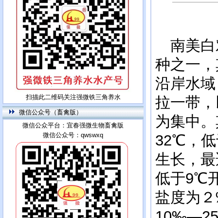
南美白对
种之一，
沿岸水域
扫描此二维码关注强微铁三角养水
拉一带，
微信公众号（畜禽版）
为集中。
微信公众平台：宜春强微生物畜禽版
微信公众号：qwswxq
32℃，
生长，最
低于9℃
盐度为２
10‰—