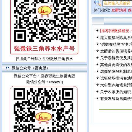
热门搜索:
发酵鸡粪
保
[推荐]强微粪精灵
超大型猪场除臭系
“强微粪精灵”的
发酵后的粪便喂养
关于发酵粪便及其
扫描此二维码关注强微铁三角养水
其他畜禽粪便的发
微信公众号（畜禽版）
鸡粪的发酵机制原
微信公众平台：宜春强微生物畜禽版
试验猪场排污粪池
微信公众号：qwswxq
大中型养殖场粪污
关于农家肥的知识
有关发酵畜禽粪便