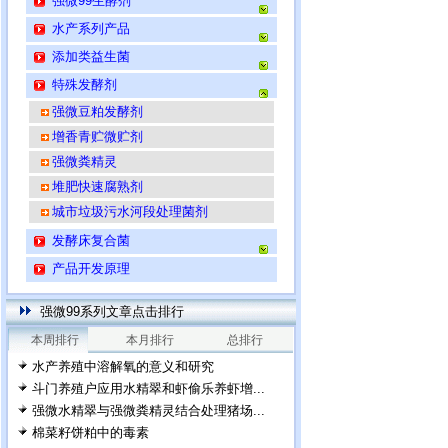
强微99生酵剂
水产系列产品
添加类益生菌
特殊发酵剂
强微豆粕发酵剂
增香青贮微贮剂
强微粪精灵
堆肥快速腐熟剂
城市垃圾污水河段处理菌剂
发酵床复合菌
产品开发原理
强微99系列文章点击排行
本周排行
本月排行
总排行
水产养殖中溶解氧的意义和研究
斗门养殖户应用水精翠和虾偷乐养虾增...
强微水精翠与强微粪精灵结合处理猪场...
棉菜籽饼粕中的毒素