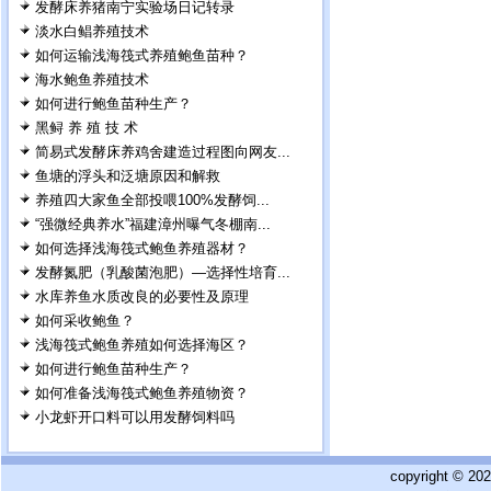
发酵床养猪南宁实验场日记转录
淡水白鲳养殖技术
如何运输浅海筏式养殖鲍鱼苗种？
海水鲍鱼养殖技术
如何进行鲍鱼苗种生产？
黑鲟 养 殖 技 术
简易式发酵床养鸡舍建造过程图向网友...
鱼塘的浮头和泛塘原因和解救
养殖四大家鱼全部投喂100%发酵饲...
“强微经典养水”福建漳州曝气冬棚南...
如何选择浅海筏式鲍鱼养殖器材？
发酵氮肥（乳酸菌泡肥）—选择性培育...
水库养鱼水质改良的必要性及原理
如何采收鲍鱼？
浅海筏式鲍鱼养殖如何选择海区？
如何进行鲍鱼苗种生产？
如何准备浅海筏式鲍鱼养殖物资？
小龙虾开口料可以用发酵饲料吗
copyright © 