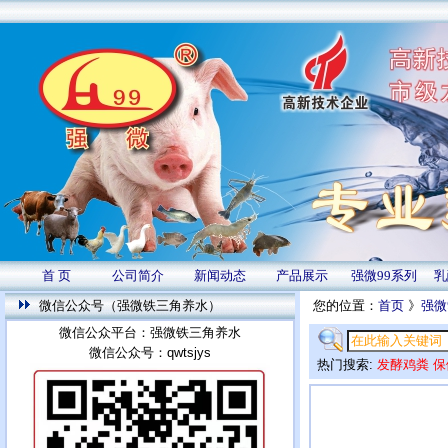
首 页
公司简介
新闻动态
产品展示
强微99系列
乳
微信公众号（强微铁三角养水）
您的位置：
首页
》
强微
微信公众平台：强微铁三角养水
微信公众号：qwtsjys
热门搜索:
发酵鸡粪
保