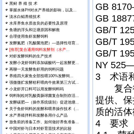
黑鲟 养 殖 技 术
GB 8
掌握水体PH对水产养殖的影响，以及...
GB 18
淡水白鲳养殖技术
水库养鱼水质改良的必要性及原理
GB/T
鱼塘的浮头和泛塘原因和解救
合理使用鱼虾发酵饲料
GB/T 
发酵氮肥（乳酸菌泡肥）—选择性培育...
[推荐]复合通用饲料发酵剂（水产...
GB/T 
对虾发酵饲料的生产技术
NY 5
发酵小龙虾饲料添加碳酸钙一起发酵更...
再聊一天发酵鱼虾用的饲料问题
3 术语
养殖四大家鱼全部投喂100%发酵饲...
强微微贮发酵秸秆喂肉牛效果第三方试...
复合微
小龙虾开口料可以用发酵饲料吗
饲料制粒对乳酸粪肠球菌复合制剂存活...
提供、保
发酵碳肥—（操作系统级别）促进池塘...
关于鱼虾饲料的发酵和喂养操作技术（...
质的活体
水产养殖拌料和发酵各用什么产品
4 要求
放鱼前的准备工作、如何做好养鱼准备...
中国对虾与日本对虾育苗技术的比较