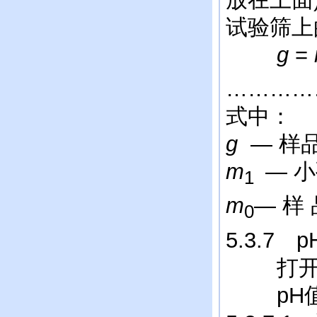
试验筛上
g
=
…………
式中：
g
— 样
m
— 
1
m
— 样
0
5.3.7
打开酸度
pH值