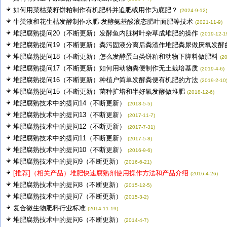
如何用菜枯菜籽饼粕制作有机肥料并追肥或用作为底肥？
(2024-9-12)
牛粪液和花生枯发酵制作水肥-发酵氨基酸液态肥叶面肥等技术
(2021-11-9)
堆肥腐熟提问20（不断更新）发酵鱼内脏树叶杂草成堆肥的操作
(2019-12-1
堆肥腐熟提问19（不断更新）粪污固液分离后粪渣作堆肥粪尿做厌氧发酵的.
堆肥腐熟提问18（不断更新）怎么发酵蛋白类饼粕和动物下脚料做肥料
(2
堆肥腐熟提问17（不断更新）如何用动物粪便制作无土栽培基质
(2019-4-6)
堆肥腐熟提问16（不断更新）种植户简单发酵粪便有机肥的方法
(2019-2-10
堆肥腐熟提问15（不断更新）菌种扩培和半好氧发酵做堆肥
(2018-12-6)
堆肥腐熟技术中的提问14（不断更新）
(2018-5-5)
堆肥腐熟技术中的提问13（不断更新）
(2017-11-7)
堆肥腐熟技术中的提问12（不断更新）
(2017-7-31)
堆肥腐熟技术中的提问11（不断更新）
(2017-5-8)
堆肥腐熟技术中的提问10（不断更新）
(2016-9-6)
堆肥腐熟技术中的提问9（不断更新）
(2016-6-21)
[推荐]（相关产品）堆肥快速腐熟剂使用操作方法和产品介绍
(2016-4-26)
堆肥腐熟技术中的提问8（不断更新）
(2015-12-5)
堆肥腐熟技术中的提问7（不断更新）
(2015-3-2)
复合微生物肥料行业标准
(2014-11-19)
堆肥腐熟技术中的提问6（不断更新）
(2014-4-7)