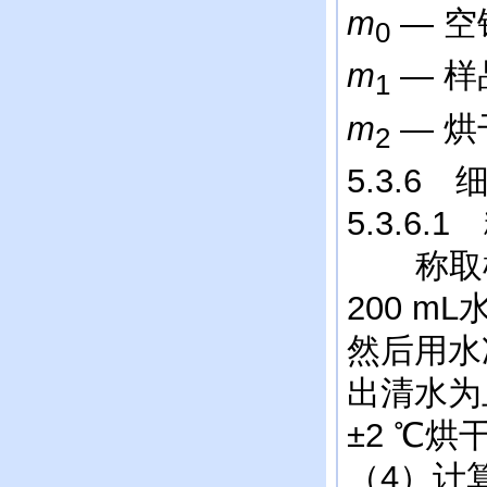
m
— 
0
m
— 
1
m
— 烘
2
5.3.6
5.3.6.
称取样品5
200 m
然后用水
出清水为
±2 ℃烘
（4）计