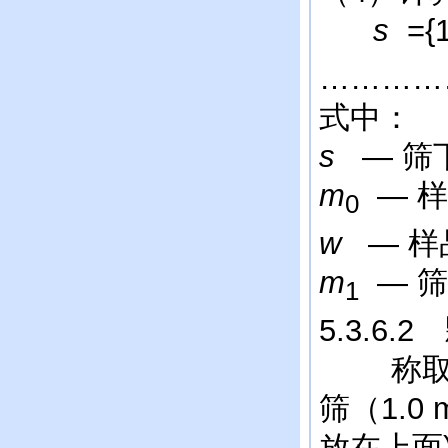
s
={1
…………
式中：
s
— 筛
m
— 
0
w
— 
m
— 
1
5.3.6.
称取样品
筛（1.0
放在上面