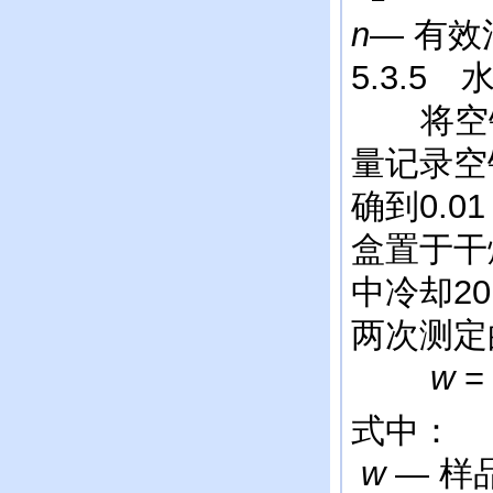
n
— 有
5.3.5
将空铝盒
量记录空
确到0.
盒置于干燥
中冷却2
两次测定
w
= 
式中：
w
— 