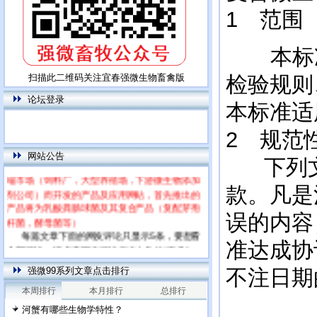
1 范围
本标准
扫描此二维码关注宜春强微生物畜禽版
检验规则
论坛登录
本标准适
2 规范
网站公告
本网站为饲用乳酸菌特别网站，专门针对高
下列文
端市场（饲料厂，大型养殖场，下游微生物添加
剂公司）而开发的产品及应用网站，首先推出的
款。凡是
产品将为乳酸粪肠球菌及其复合产品（复配芽孢
杆菌，酵母菌等）
误的内容
每篇文章下面的网友评论只显示5条，要想看
全部评论，请点击网友评论框右上角的“更多”
准达成协
强微99系列文章点击排行
不注日期
本周排行
本月排行
总排行
河蟹有哪些生物学特性？