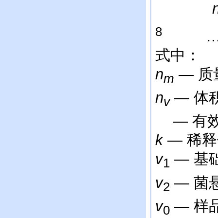
8
……
式中：
n
— 
m
n
— 体
v
— 有
k
— 稀
v
— 
1
v
— 
2
v
— 
0