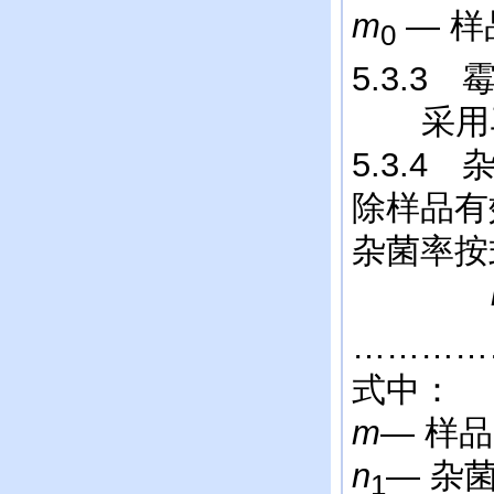
m
—
0
5.3.3
采用马丁
5.3.4
除样品有
杂菌率按
…………
式中：
m
— 
n
— 杂
1