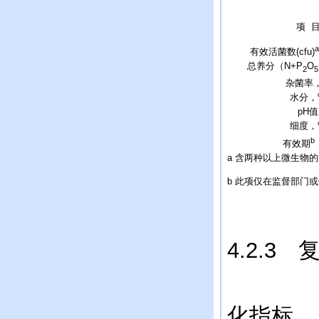
项 
a
有效活菌数(cfu)
总养分（N+P
O
2
5
杂菌率
水分，
pH值
细度，
b
有效期
a 含两种以上微生物的
b 此项仅在监督部门
4.2.
表2
化指标